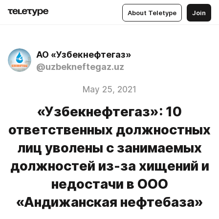
About Teletype
Join
АО «Узбекнефтегаз»
@uzbekneftegaz.uz
May 25, 2021
«Узбекнефтегаз»: 10
ответственных должностных
лиц уволены с занимаемых
должностей из-за хищений и
недостачи в ООО
«Андижанская нефтебаза»