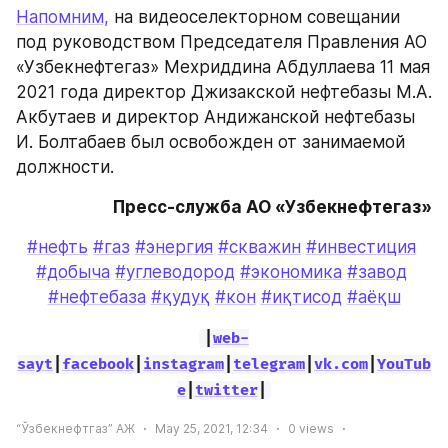
Напомним,
 на видеоселекторном совещании 
под руководством Председателя Правления АО 
«Узбекнефтегаз» Мехриддина Абдуллаева 11 мая 
2021 года директор Джизакской нефтебазы М.А. 
Акбутаев и директор Андижанской нефтебазы 
И. Болтабаев был освобожден от занимаемой 
должности.
Пресс-служба АО «Узбекнефтегаз»
#нефть
#газ
#энергия
#скважин
#инвестиция
#добыча
#углеводород
#экономика
#завод
#нефтебаза
#қудуқ
#кон
#иқтисод
#аёқш
|
web-
sayt
|
facebook
|
instagram
|
telegram
|
vk.com
|
YouTub
e
|
twitter
|
“Ўзбекнефтгаз” АЖ
May 25, 2021, 12:34
0
views