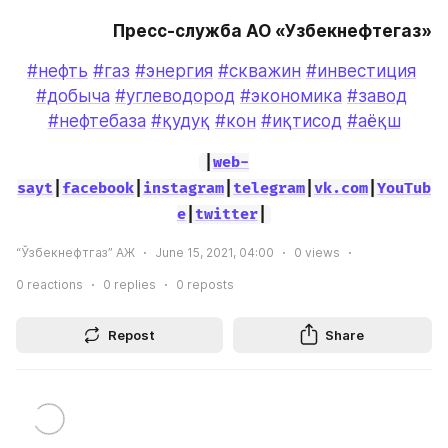
Пресс-служба АО «Узбекнефтегаз»
#нефть
#газ
#энергия
#скважин
#инвестиция
#добыча
#углеводород
#экономика
#завод
#нефтебаза
#қудуқ
#кон
#иқтисод
#аёқш
|
web-
sayt
|
facebook
|
instagram
|
telegram
|
vk.com
|
YouTub
e
|
twitter
|
“Ўзбекнефтгаз” АЖ
June 15, 2021, 04:00
0
views
0
reactions
0
replies
0
reposts
Repost
Share