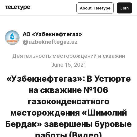
About Teletype
Join
АО «Узбекнефтегаз»
@uzbekneftegaz.uz
Деятельность месторождений и скважин
June 15, 2021
«Узбекнефтегаз»: В Устюрте
на скважине №106
газоконденсатного
месторождения «Шимолий
Бердак» завершены буровые
работы (Видео)