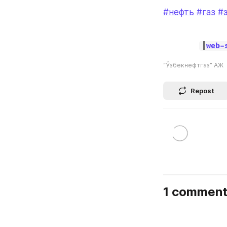
#нефть
#газ
#
|
web-
“Ўзбекнефтгаз” АЖ
Repost
1 commen