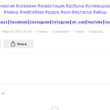
энергия
#скважин
#инвестиция
#добыча
#углеводор
#завод
#нефтебаза
#қудуқ
#кон
#иқтисод
#аёқш
sayt
|
facebook
|
instagram
|
telegram
|
vk.com
|
YouTube
|
tw
May 19, 2021, 07:30
0
views
0
reactions
1
reply
0
reposts
Share
t