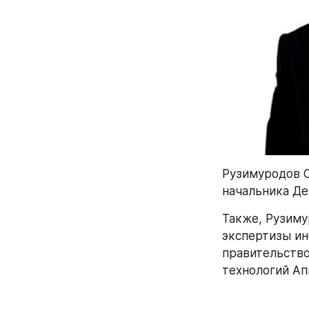
Рузимуродов О
начальника Д
Также, Рузиму
экспертизы ин
правительств
технологий Ап