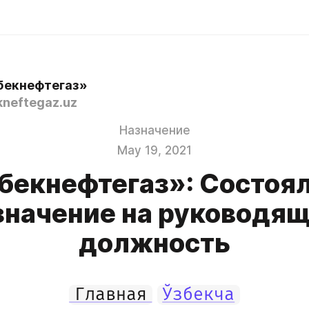
бекнефтегаз»
neftegaz.uz
Назначение
May 19, 2021
бекнефтегаз»: Состоя
значение на руководя
должность
Главная
Ўзбекча