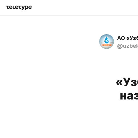
АО «Уз
@uzbek
«Уз
на