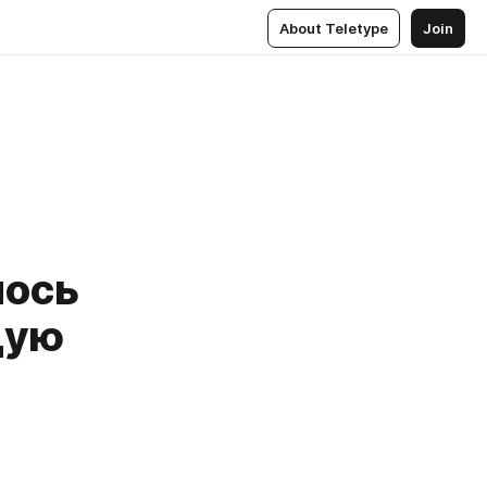
About Teletype
Join
лось
щую