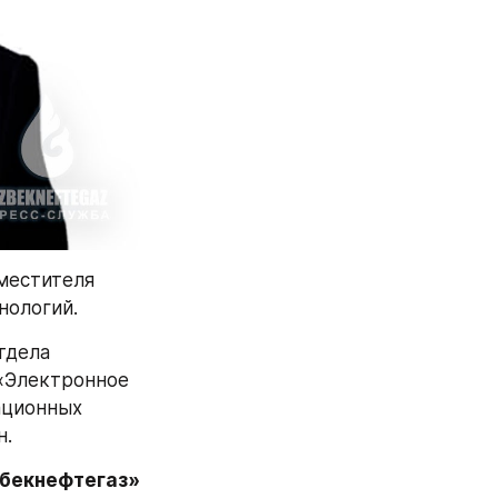
естителя 
нологий.
дела 
«Электронное 
ционных 
н.
збекнефтегаз»