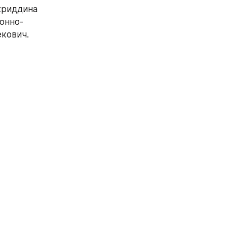
риддина 
онно-
кович.