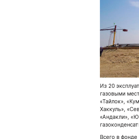
Из 20 эксплуа
газовыми мест
«Тайлок», «Кум
Хаккуль», «Се
«Андакли», «Ю
газоконденса
Всего в фонде 