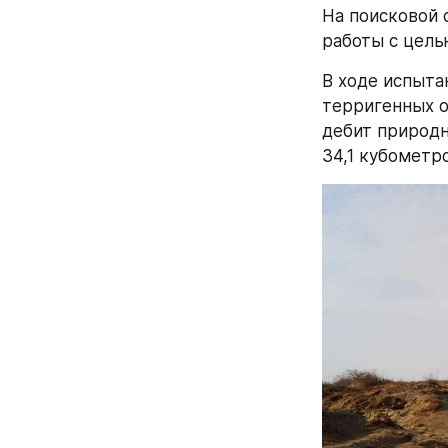
На поисковой 
работы с цель
В ходе испыта
терригенных о
дебит природн
34,1 кубометр