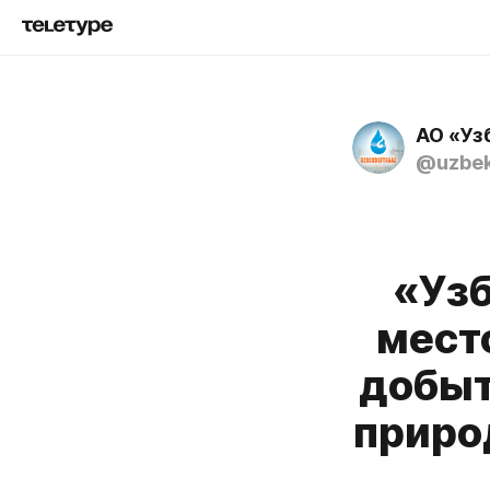
АО «Уз
@uzbek
«Узб
мест
добыт
природ