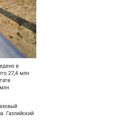
едено в 
о 27,4 млн 
ате 
млн 
азовый 
а  Газлийский 