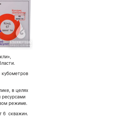
ли», 
ласти. 
 кубометров 
ке, в целях 
 ресурсами 
вом режиме.
 6  скважин. 