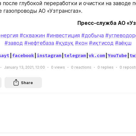
 после глубокой переработки и очистки на заводе по
 газопроводы АО «Узтрансгаз».
Пресс-служба АО «У
энергия
#скважин
#инвестиция
#добыча
#углеводор
#завод
#нефтебаза
#қудуқ
#кон
#иқтисод
#аёқш
sayt
|
facebook
|
instagram
|
telegram
|
vk.com
|
YouTube
|
tw
January 13, 2021, 12:00
0
views
0
reactions
0
replies
0
repost
Share