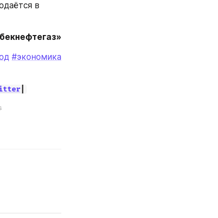
даётся в 
збекнефтегаз»
од
#экономика
itter
|
s