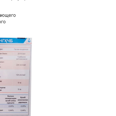
ающего 
го 