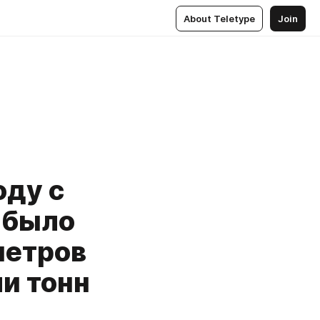
About Teletype
Join
оду с
 было
метров
чи тонн