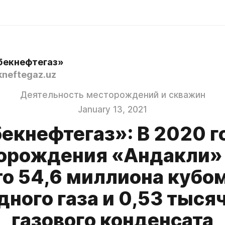
бекнефтегаз»
neftegaz.uz
Деятельность месторождений и скважин
January 13, 2021
екнефтегаз»: В 2020 г
орождения «Андакли»
о 54,6 миллиона кубо
ного газа и 0,53 тыся
газового конденсата