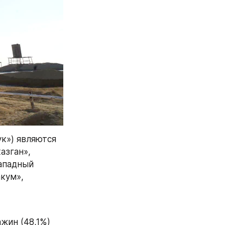
к») являются 
зган», 
ападный 
кум», 
жин (48,1%) 