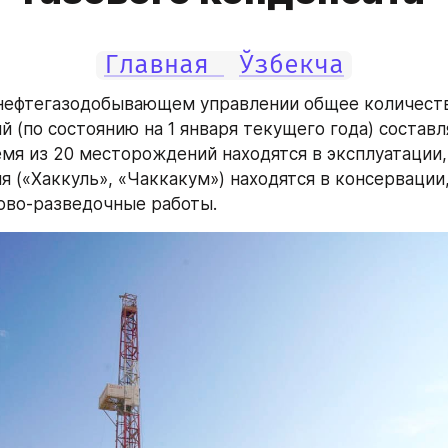
Главная 
Ўзбекча
нефтегазодобывающем управлении общее количеств
(по состоянию на 1 января текущего года) составляе
мя из 20 месторождений находятся в эксплуатации, 
(«Хаккуль», «Чаккакум») находятся в консервации, а
ово-разведочные работы.