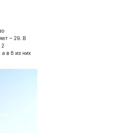
о 
т – 29. В 
2 
 в 6 из них 