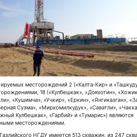
тируемых месторождений 2 («Калта-Кир» и «Ташкуду
орождениями, 18 («Кулбешкак», «Дояхотин», «Хожика
ли», «Кушимча», «Учкир», «Еркин», «Янгиказган», «З
верная Сузма», «Миркомилкудук», «Саватли», «Чакка
жный Кулбешкак», «Гарбий» и «Тумарис») являются 
тными месторождениями.
Газлийского НГДУ имеется 513 скважин, из 247 сква