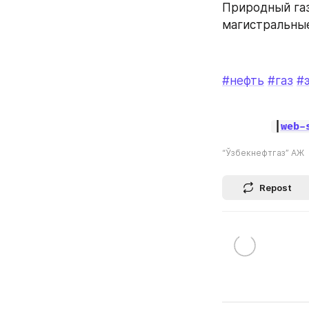
Природный газ
магистральные
#нефть
#газ
#
|
web-
“Ўзбекнефтгаз” АЖ
Repost