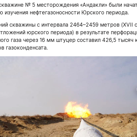
скважине № 5 месторождения «Андакли» были начат
ю изучения нефтегазоносности Юрского периода.
ний скважины с интервала 2464–2459 метров (XVII с
тложений юрского периода) в результате перфораци
ого газа через 16 мм штуцер составил 426,5 тысяч 
ов газоконденсата.