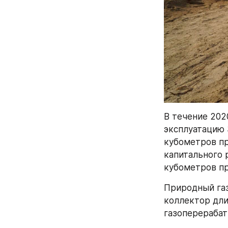
В течение 202
эксплуатацию 
кубометров пр
капитального 
кубометров пр
Природный газ
коллектор длин
газоперераба