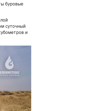
ы буровые 
лой 
и суточный 
кубометров и 