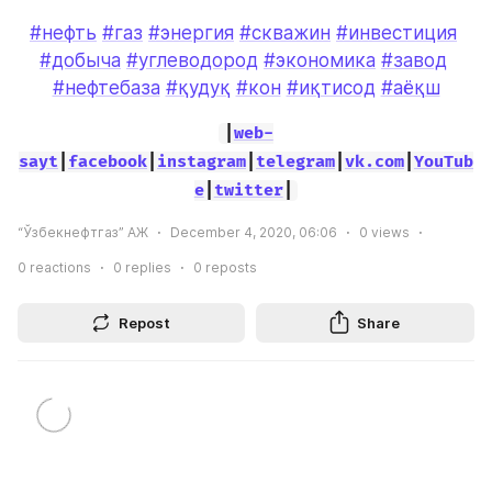
#нефть
#газ
#энергия
#скважин
#инвестиция
#добыча
#углеводород
#экономика
#завод
#нефтебаза
#қудуқ
#кон
#иқтисод
#аёқш
|
web-
sayt
|
facebook
|
instagram
|
telegram
|
vk.com
|
YouTub
e
|
twitter
|
“Ўзбекнефтгаз” АЖ
December 4, 2020, 06:06
0
views
0
reactions
0
replies
0
reposts
Repost
Share