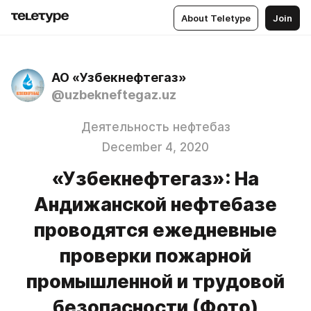
About Teletype
Join
АО «Узбекнефтегаз»
@uzbekneftegaz.uz
Деятельность нефтебаз
December 4, 2020
«Узбекнефтегаз»: На
Андижанской нефтебазе
проводятся ежедневные
проверки пожарной
промышленной и трудовой
безопасности (Фото)