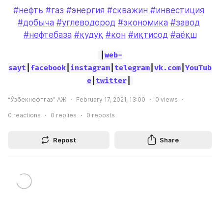
#нефть
#газ
#энергия
#скважин
#инвестиция
#добыча
#углеводород
#экономика
#завод
#нефтебаза
#қудуқ
#кон
#иқтисод
#аёқш
|
web-
sayt
|
facebook
|
instagram
|
telegram
|
vk.com
|
YouTub
e
|
twitter
|
“Ўзбекнефтгаз” АЖ
February 17, 2021, 13:00
0
views
0
reactions
0
replies
0
reposts
Repost
Share