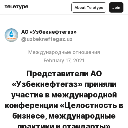
About Teletype
Join
АО «Узбекнефтегаз»
@uzbekneftegaz.uz
Международные отношения
February 17, 2021
Представители АО
«Узбекнефтегаз» приняли
участие в международной
конференции «Целостность в
бизнесе, международные
практики и стандарты»