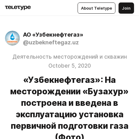
About Teletype
Join
АО «Узбекнефтегаз»
@uzbekneftegaz.uz
Деятельность месторождений и скважин
October 5, 2020
«Узбекнефтегаз»: На
месторождении «Бузахур»
построена и введена в
эксплуатацию установка
первичной подготовки газа
(Фото)