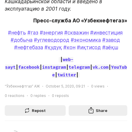
Кашкадарьинской области и введено в 
эксплуатацию в 2001 году.
Пресс-служба АО «Узбекнефтегаз»
#нефть
#газ
#энергия
#скважин
#инвестиция
#добыча
#углеводород
#экономика
#завод
#нефтебаза
#қудуқ
#кон
#иқтисод
#аёқш
|
web-
sayt
|
facebook
|
instagram
|
telegram
|
vk.com
|
YouTub
e
|
twitter
|
“Ўзбекнефтгаз” АЖ
October 5, 2020, 09:21
0
views
0
reactions
0
replies
0
reposts
Repost
Share