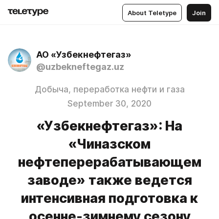
About Teletype
Join
АО «Узбекнефтегаз»
@uzbekneftegaz.uz
Добыча, переработка нефти и газа
September 30, 2020
«Узбекнефтегаз»: На
«Чиназском
нефтеперерабатывающем
заводе» также ведется
интенсивная подготовка к
осенне-зимнему сезону