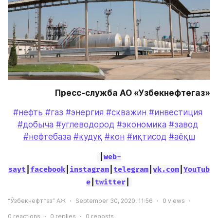
Пресс-служба АО «Узбекнефтегаз»
#нефть
#газ
#энергия
#скважин
#инвестиция
#добыча
#углеводород
#экономика
#завод
#нефтебаза
#қудуқ
#кон
#иқтисод
#аёқш
|
web-
sayt
|
facebook
|
instagram
|
telegram
|
vk.com
|
YouTub
e
|
twitter
|
“Ўзбекнефтгаз” АЖ
September 30, 2020, 11:56
0
views
0
reactions
0
replies
0
reposts