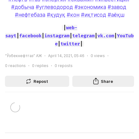
#добыча
#углеводород
#экономика
#завод
#нефтебаза
#қудуқ
#кон
#иқтисод
#аёқш
|
web-
sayt
|
facebook
|
instagram
|
telegram
|
vk.com
|
YouTub
e
|
twitter
|
“Ўзбекнефтгаз” АЖ
April 14, 2021, 05:46
0
views
0
reactions
0
replies
0
reposts
Repost
Share