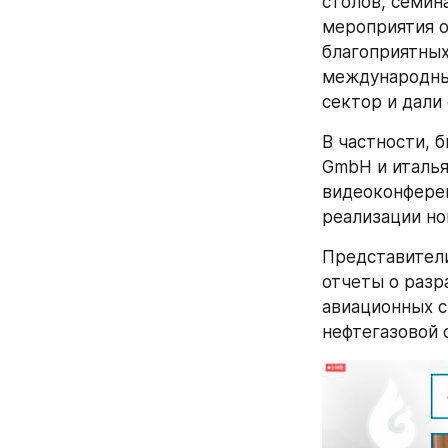
столов, семин
мероприятия о
благоприятных
международных
сектор и дали
В частности, 
GmbH и италья
видеоконферен
реализации но
Представители
отчеты о разр
авиационных с
нефтегазовой 