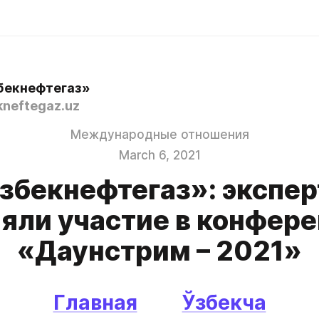
бекнефтегаз»
neftegaz.uz
Международные отношения
March 6, 2021
збекнефтегаз»: экспе
яли участие в конфер
«Даунстрим – 2021»
Главная
Ўзбекча