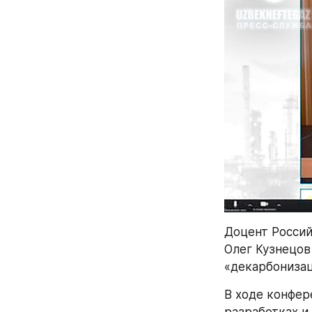
Доцент Россий
Олег Кузнецов
«декарбонизац
В ходе конфер
разработках и