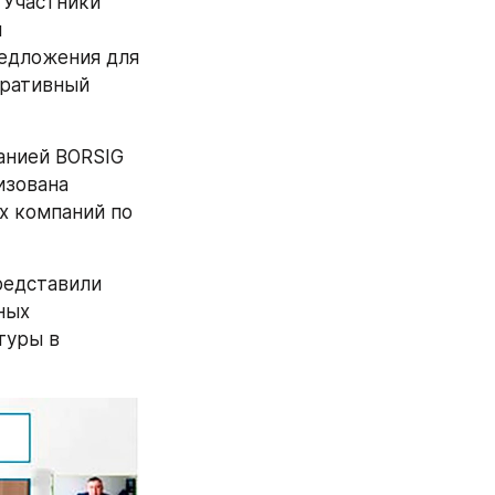
Участники 
 
едложения для 
ративный 
нией BORSIG 
зована 
 компаний по 
едставили 
ых 
уры в 