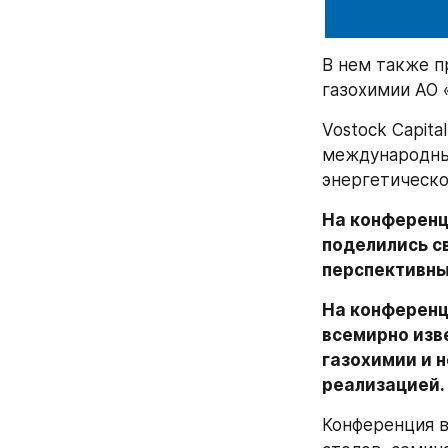
В нем также п
газохимии АО 
Vostock Capita
международны
энергетическо
На конференц
поделились с
перспективны
На конференц
всемирно изв
газохимии и 
реализацией.
Конференция в