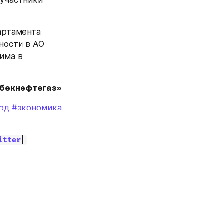
ртамента 
ости в АО 
ма в 
збекнефтегаз»
од
#экономика
itter
|