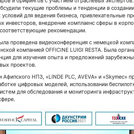
аров и брифингов с участием отраслевых экспертов. 
бсудили текущие проблемы и тенденции в создании
 условий для ведения бизнеса, привлекательные пр
 инвесторов, внедрение комплаенс сферы в корпо
 соответствующие рекомендации.
была проведена видеоконференция с немецкой компа
нской компанией OFFICINE LUIGI RESTA. Была органи
ция для изучения опыта и предложений зарубежных
вых проектов.
 Афипского НПЗ, «LINDE PLC, AVEVA» и «Skymec» пр
аботке цифровых моделей, использовании беспилотн
истем для обследования и мониторинга инфраструкт
сфере.