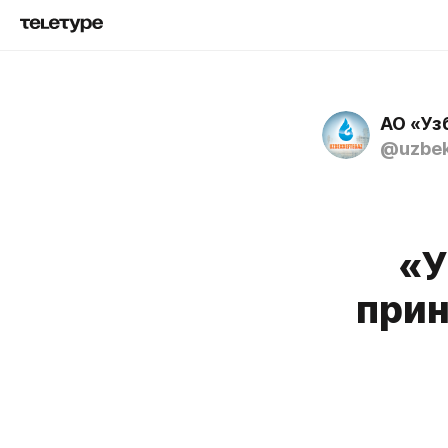
АО «Уз
@uzbek
«У
прин