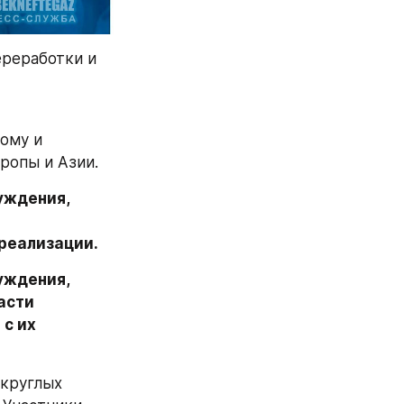
реработки и 
му и 
ропы и Азии.
ждения, 
 реализации.
ждения, 
сти 
с их 
круглых 