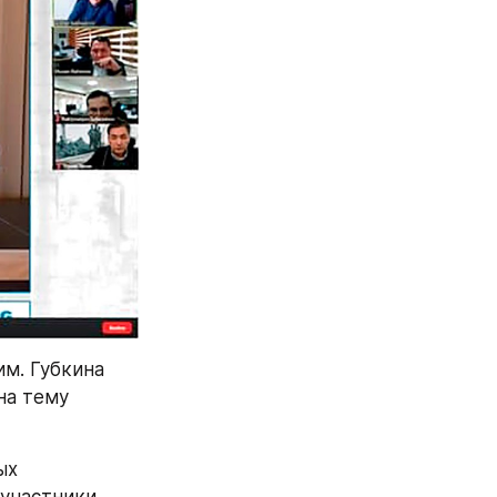
м. Губкина 
а тему 
х 
участники 