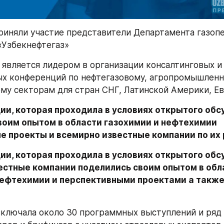
риняли участие представители Департамента газопе
«Узбекнефтегаз»
l является лидером в организации консалтинговых и 
х конференций по нефтегазовому, агропромышленно
му секторам для стран СНГ, Латинской Америки, Ев
ии, которая проходила в условиях открытого обсу
воим опытом в области газохимии и нефтехимии 
е проекты и всемирно известные компании по их
ии, которая проходила в условиях открытого обсу
естные компании поделились своим опытом в обла
нефтехимии и перспективными проектами а также 
ключала около 30 программных выступлений и ряд 