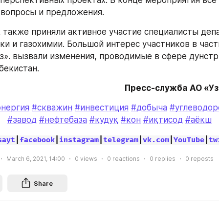
 вопросы и предложения.
 также приняли активное участие специалисты депа
ки и газохимии. Большой интерес участников в частн
з». вызвали изменения, проводимые в сфере дунстри
бекистан.
Пресс-служба АО «У
энергия
#скважин
#инвестиция
#добыча
#углеводор
#завод
#нефтебаза
#қудуқ
#кон
#иқтисод
#аёқш
sayt
|
facebook
|
instagram
|
telegram
|
vk.com
|
YouTube
|
tw
March 6, 2021, 14:00
0
views
0
reactions
0
replies
0
reposts
Share