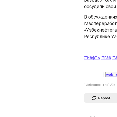
обсудили свои
В обсуждениях
газопереработ
«Узбекнефтега
Республике Уз
#нефть
#газ
#
|
web-
“Ўзбекнефтгаз” АЖ
Repost