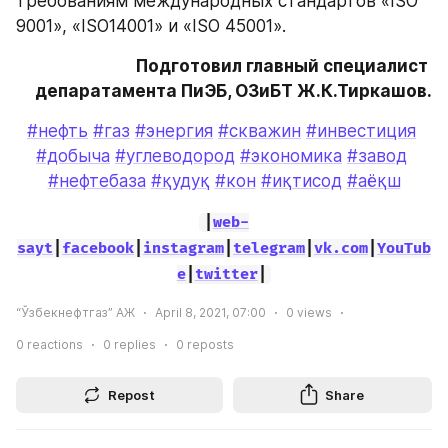
требованиям международных стандартов «ISO 
9001», «ISO14001» и «ISO 45001».
Подготовил главный специалист 
депаратамента ПиЭБ, ОЗиБТ Ж.К.Тиркашов.
#нефть
#газ
#энергия
#скважин
#инвестиция
#добыча
#углеводород
#экономика
#завод
#нефтебаза
#қудуқ
#кон
#иқтисод
#аёқш
|
web-
sayt
|
facebook
|
instagram
|
telegram
|
vk.com
|
YouTub
e
|
twitter
|
“Ўзбекнефтгаз” АЖ
April 8, 2021, 07:00
0
views
0
reactions
0
replies
0
reposts
Repost
Share