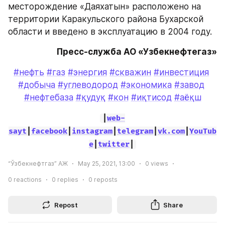
месторождение «Даяхатын» расположено на 
территории Каракульского района Бухарской 
области и введено в эксплуатацию в 2004 году.
Пресс-служба АО «Узбекнефтегаз»
#нефть
#газ
#энергия
#скважин
#инвестиция
#добыча
#углеводород
#экономика
#завод
#нефтебаза
#қудуқ
#кон
#иқтисод
#аёқш
|
web-
sayt
|
facebook
|
instagram
|
telegram
|
vk.com
|
YouTub
e
|
twitter
|
“Ўзбекнефтгаз” АЖ
May 25, 2021, 13:00
0
views
0
reactions
0
replies
0
reposts
Repost
Share