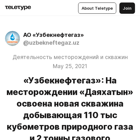
About Teletype
Join
АО «Узбекнефтегаз»
@uzbekneftegaz.uz
Деятельность месторождений и скважин
May 25, 2021
«Узбекнефтегаз»: На
месторождении «Даяхатын»
освоена новая скважина
добывающая 110 тыс
кубометров природного газа
и 2 тонны газового