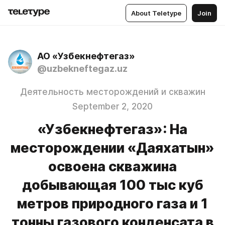
About Teletype
Join
АО «Узбекнефтегаз»
@uzbekneftegaz.uz
Деятельность месторождений и скважин
September 2, 2020
«Узбекнефтегаз»: На
месторождении «Даяхатын»
освоена скважина
добывающая 100 тыс куб
метров природного газа и 1
тонны газового конденсата в