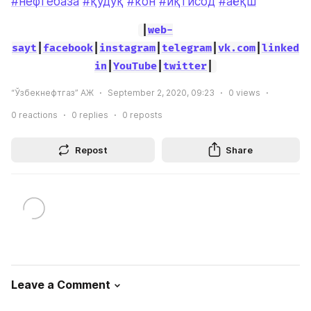
#нефтебаза
#қудуқ
#кон
#иқтисод
#аёқш
|
web-
sayt
|
facebook
|
instagram
|
telegram
|
vk.com
|
linked
in
|
YouTube
|
twitter
|
“Ўзбекнефтгаз” АЖ
September 2, 2020, 09:23
0
views
0
reactions
0
replies
0
reposts
Repost
Share
Leave a Comment