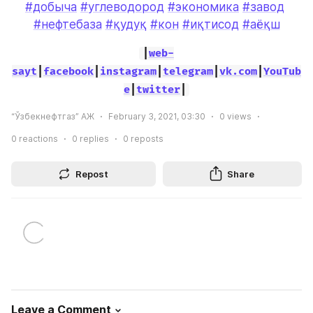
#добыча
#углеводород
#экономика
#завод
#нефтебаза
#қудуқ
#кон
#иқтисод
#аёқш
|
web-
sayt
|
facebook
|
instagram
|
telegram
|
vk.com
|
YouTub
e
|
twitter
|
“Ўзбекнефтгаз” АЖ
February 3, 2021, 03:30
0
views
0
reactions
0
replies
0
reposts
Repost
Share
Leave a Comment