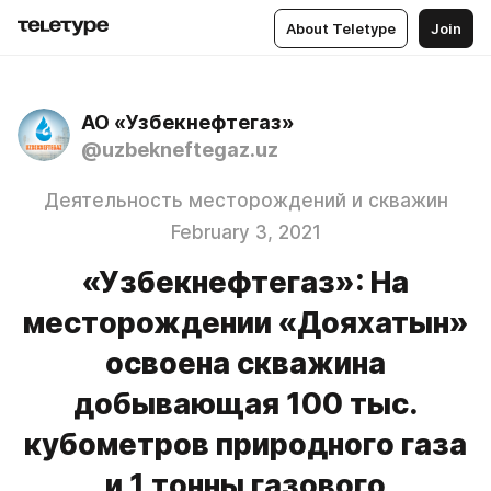
About Teletype
Join
АО «Узбекнефтегаз»
@uzbekneftegaz.uz
Деятельность месторождений и скважин
February 3, 2021
«Узбекнефтегаз»: На
месторождении «Дояхатын»
освоена скважина
добывающая 100 тыс.
кубометров природного газа
и 1 тонны газового