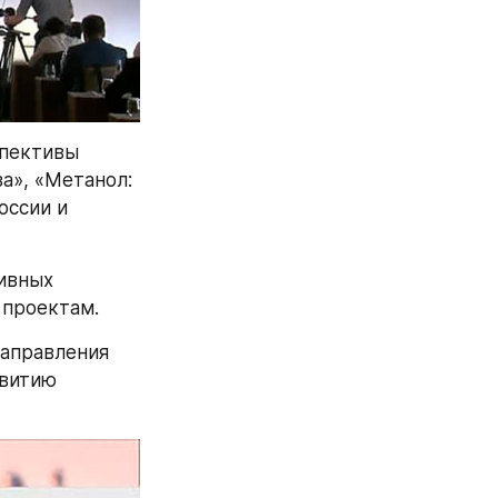
пективы 
а», «Метанол: 
ссии и 
ивных 
 проектам. 
аправления 
витию 