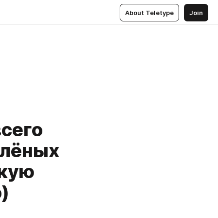
About Teletype
Join
всего
елёных
скую
)