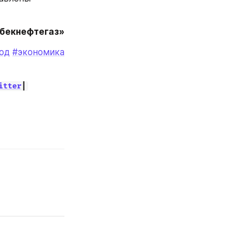
збекнефтегаз»
од
#экономика
itter
|