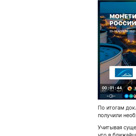
По итогам док
получили нео
Учитывая суще
что в ближайш