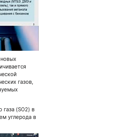
новых 
ичивается 
еской 
ских газов, 
зуемых 
газа (SO2) в 
м углерода в 