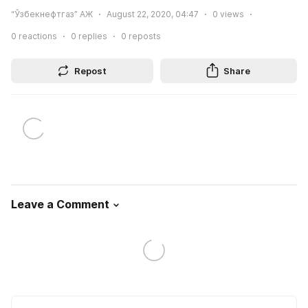
“Ўзбекнефтгаз” АЖ
August 22, 2020, 04:47
0
views
0
reactions
0
replies
0
reposts
Repost
Share
Leave a Comment