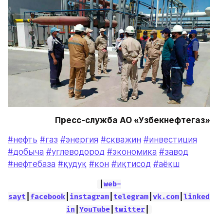
Пресс-служба АО «Узбекнефтегаз»
#нефть
#газ
#энергия
#скважин
#инвестиция
#добыча
#углеводород
#экономика
#завод
#нефтебаза
#қудуқ
#кон
#иқтисод
#аёқш
|
web-
sayt
|
facebook
|
instagram
|
telegram
|
vk.com
|
linked
in
|
YouTube
|
twitter
|