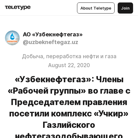
About Teletype
Join
АО «Узбекнефтегаз»
@uzbekneftegaz.uz
Добыча, переработка нефти и газа
August 22, 2020
«Узбекнефтегаз»: Члены
«Рабочей группы» во главе с
Председателем правления
посетили комплекс «Учкир»
Газлийского
нефтегазодобывающего