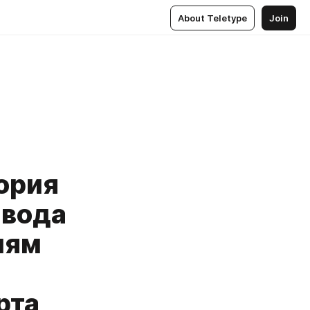
About Teletype
Join
ория
авода
иям
рта