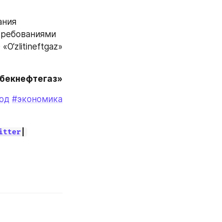
ния 
требованиями 
‘zlitineftgaz» 
збекнефтегаз»
од
#экономика
itter
|