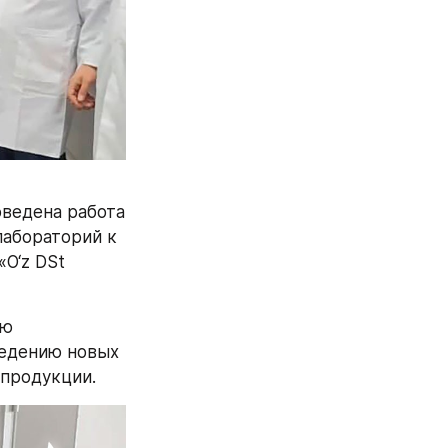
ведена работа 
абораторий к 
O‘z DSt 
ю 
едению новых 
 продукции.