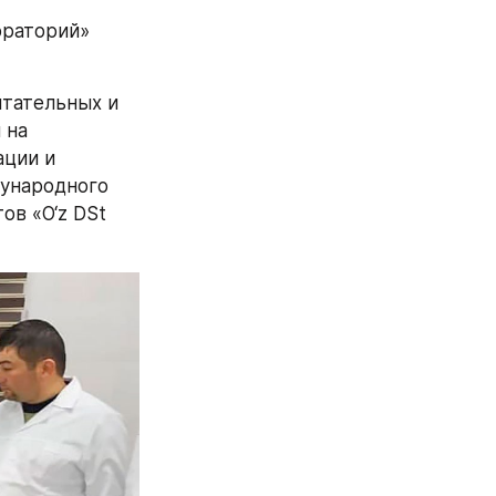
раторий» 
тательных и 
на 
ции и 
ународного 
ов «O‘z DSt 