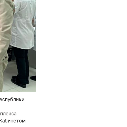
еспублики 
плекса 
Кабинетом 