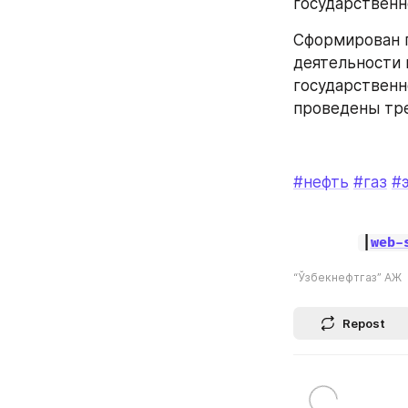
государственно
Сформирован п
деятельности 
государственно
проведены тре
#нефть
#газ
#
|
web-
“Ўзбекнефтгаз” АЖ
Repost