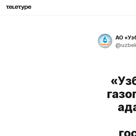
АО «Уз
@uzbek
«Уз
газо
ад
го