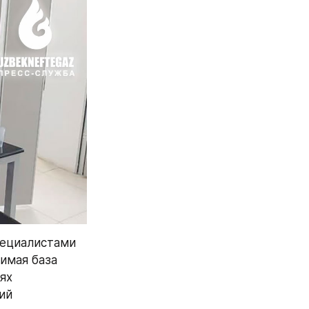
ециалистами 
имая база 
х 
й 