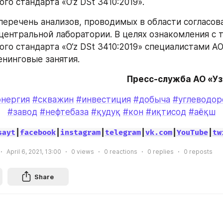
го стандарта «O‘z DSt 3410:2019».
еречень анализов, проводимых в области согласова
центральной лаборатории. В целях ознакомления с 
го стандарта «O‘z DSt 3410:2019» специалистами АО «O
нинговые занятия.
Пресс-служба АО «У
энергия
#скважин
#инвестиция
#добыча
#углеводор
#завод
#нефтебаза
#қудуқ
#кон
#иқтисод
#аёқш
sayt
|
facebook
|
instagram
|
telegram
|
vk.com
|
YouTube
|
tw
April 6, 2021, 13:00
0
views
0
reactions
0
replies
0
reposts
Share