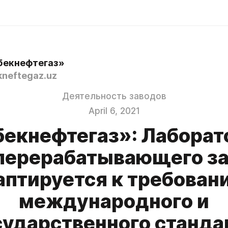
бекнефтегаз»
neftegaz.uz
Деятельность заводов
April 6, 2021
бекнефтегаз»: Лаборат
перерабатывающего з
аптируется к требован
международного и
сударственного станда