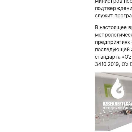
министров пос
подтверждения
служит прогр
В настоящее в
метрологическ
предприятиях 
последующей а
стандарта «O‘z
3410:2019, O‘z