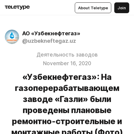
About Teletype
Join
АО «Узбекнефтегаз»
@uzbekneftegaz.uz
Деятельность заводов
November 16, 2020
«Узбекнефтегаз»: На
газоперерабатывающем
заводе «Газли» были
проведены плановые
ремонтно-строительные и
монтажные работы (Фото)