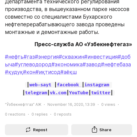
Департамента технического регулирования 
производства, в вышеуказанном парке насосов 
совместно со специалистами Бухарского 
нефтеперерабатывающего завода проведены 
монтажные и демонтажные работы.
Пресс-служба АО «Узбекнефтегаз»
#нефть
#газ
#энергия
#скважин
#инвестиция
#доб
ыча
#углеводород
#экономика
#завод
#нефтебаза
#қудуқ
#кон
#иқтисод
#аёқш
|
web-sayt
 |
facebook 
|
instagram
|
telegram
|
vk.com
|
YouTube
|
twitter
|
“Ўзбекнефтгаз” АЖ
November 16, 2020, 13:39
0
views
0
reactions
0
replies
0
reposts
Repost
Share