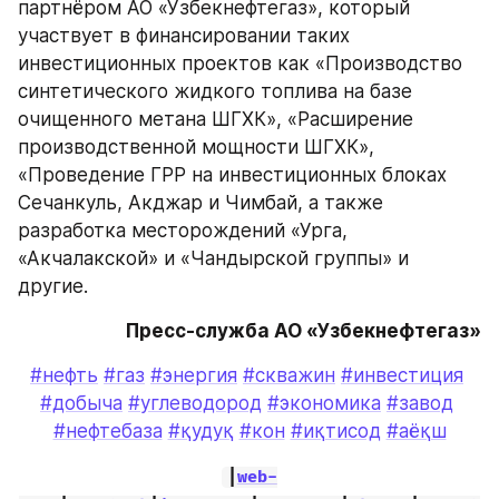
партнёром АО «Узбекнефтегаз», который 
участвует в финансировании таких 
инвестиционных проектов как «Производство 
синтетического жидкого топлива на базе 
очищенного метана ШГХК», «Расширение 
производственной мощности ШГХК», 
«Проведение ГРР на инвестиционных блоках 
Сечанкуль, Акджар и Чимбай, а также 
разработка месторождений «Урга, 
«Акчалакской» и «Чандырской группы» и 
другие.
Пресс-служба АО «Узбекнефтегаз»
#нефть
#газ
#энергия
#скважин
#инвестиция
#добыча
#углеводород
#экономика
#завод
#нефтебаза
#қудуқ
#кон
#иқтисод
#аёқш
|
web-