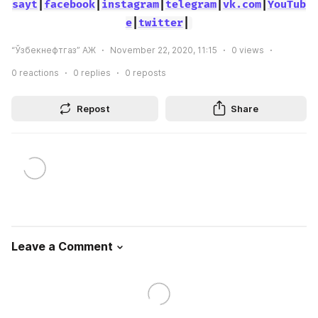
sayt
|
facebook
|
instagram
|
telegram
|
vk.com
|
YouTub
e
|
twitter
|
“Ўзбекнефтгаз” АЖ
November 22, 2020, 11:15
0
views
0
reactions
0
replies
0
reposts
Repost
Share
Leave a Comment