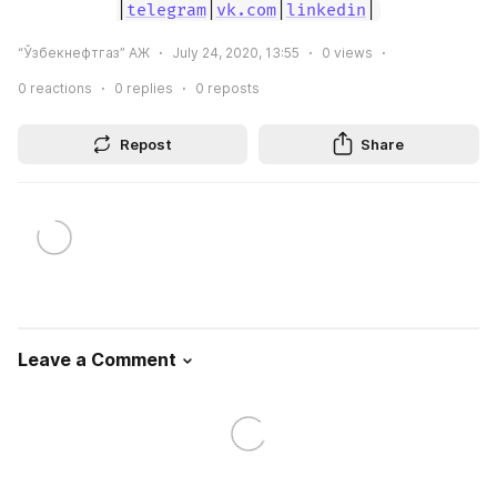
|
telegram
|
vk.com
|
linkedin
|
“Ўзбекнефтгаз” АЖ
July 24, 2020, 13:55
0
views
0
reactions
0
replies
0
reposts
Repost
Share
Leave a Comment