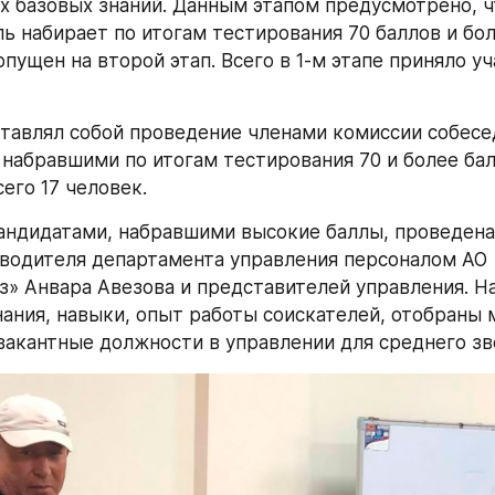
х базовых знаний. Данным этапом предусмотрено, чт
ь набирает по итогам тестирования 70 баллов и боле
ущен на второй этап. Всего в 1-м этапе приняло уч
ставлял собой проведение членами комиссии собесед
 набравшими по итогам тестирования 70 и более балл
его 17 человек.
ндидатами, набравшими высокие баллы, проведена 
водителя департамента управления персоналом АО 
з» Анвара Авезова и представителей управления. На
ания, навыки, опыт работы соискателей, отобраны 
вакантные должности в управлении для среднего зв