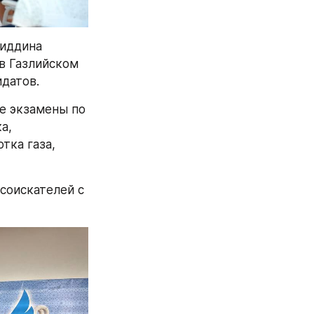
иддина 
в Газлийском 
датов.
е экзамены по 
, 
ка газа, 
соискателей с 