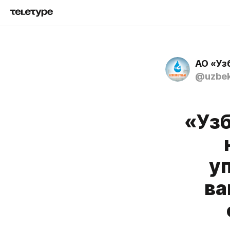
АО «Уз
@uzbek
«Узб
у
ва