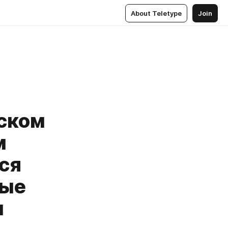
About Teletype
Join
йском
м
ся
дые
м