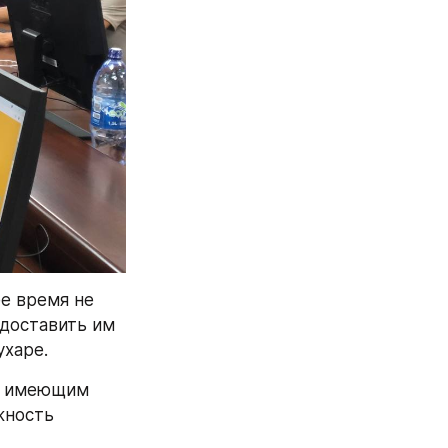
е время не 
доставить им 
ухаре.
м имеющим 
ность 