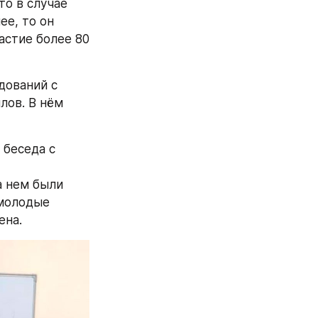
о в случае 
е, то он 
астие более 80 
ований с 
ов. В нём 
беседа с 
 нем были 
молодые 
ена.