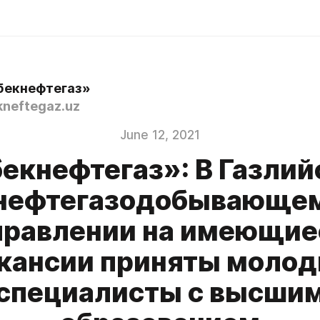
бекнефтегаз»
neftegaz.uz
June 12, 2021
екнефтегаз»: В Газли
нефтегазодобывающе
правлении на имеющие
кансии приняты моло
специалисты с высши