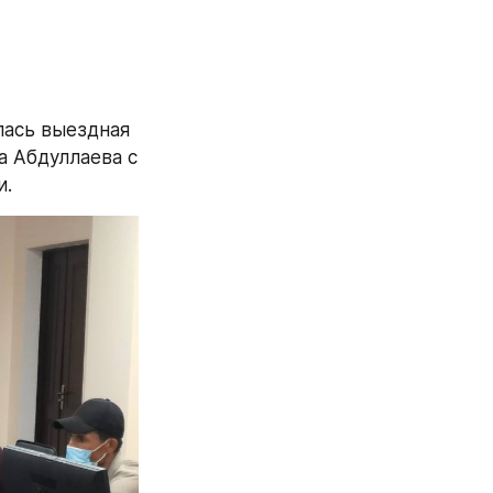
ась выездная 
встреча Председателя Правления АО «Узбекнефтегаз» Мехриддина Абдуллаева с 
и.