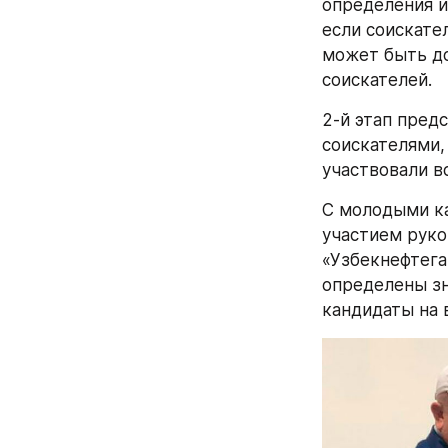
определения и
если соискател
может быть доп
соискателей. 
2-й этап пред
соискателями,
участвовали вс
С молодыми ка
участием руко
«Узбекнефтега
определены зн
кандидаты на 