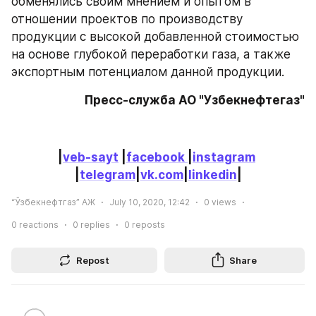
обменялись своим мнением и опытом в 
отношении проектов по производству 
продукции с высокой добавленной стоимостью 
на основе глубокой переработки газа, а также 
экспортным потенциалом данной продукции.
Пресс-служба АО "Узбекнефтегаз"
|
veb-sayt
 |
facebook 
|
instagram
|
telegram
|
vk.com
|
linkedin
|
“Ўзбекнефтгаз” АЖ
July 10, 2020, 12:42
0
views
0
reactions
0
replies
0
reposts
Repost
Share