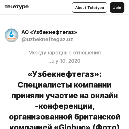
About Teletype
Join
АО «Узбекнефтегаз»
@uzbekneftegaz.uz
Международные отношения
July 10, 2020
«Узбекнефтегаз»:
Специалисты компании
приняли участие на онлайн
-конференции,
организованной британской
компанией «Globuc» (Фото)