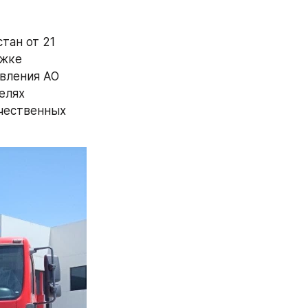
ан от 21 
жке 
ления АО 
лях 
чественных 