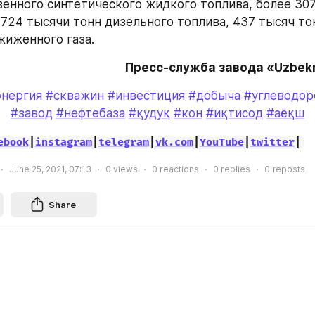
енного синтетического жидкого топлива, более 307
 724 тысячи тонн дизельного топлива, 437 тысяч тон
жиженного газа.
Пресс-служба завода «Uzbek
энергия
#скважин
#инвестиция
#добыча
#углеводор
#завод
#нефтебаза
#қудуқ
#кон
#иқтисод
#аёқш
ebook
|
instagram
|
telegram
|
vk.com
|
YouTube
|
twitter
|
June 25, 2021, 07:13
0
views
0
reactions
0
replies
0
reposts
Share