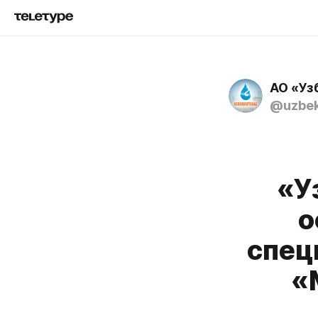
АО «Уз
@uzbek
«У
о
спец
«