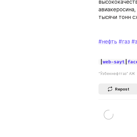
высококачеств
авиакеросина,
тысячи тонн с
#нефть
#газ
#
|
web-sayt
|
fac
“Ўзбекнефтгаз” АЖ
Repost