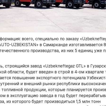
ормация: всего, специально по заказу «Uzbeknefteg
UTO-UZBEKISTAN» в Самарканде изготавливается 8
течественного производства, из них 5 единиц уже п
ь, строящийся завод «Uzbekneftegaz GTL» в Гузарск
ой области, будет введен в строй в 4-ом квартале т
ется повышение экспортного потенциала Узбекистан
нутренний и внешний рынки республики высококачес
 топливной продукции, которые планируется произв
дом в эксплуатацию завода в год будет перерабатыва
а, из которого будет производиться 1,5 млн тонн 