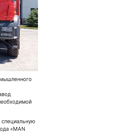
омышленного 
вод 
еобходимой 
 специальную 
ода «MAN 