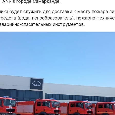
TAN» в городе Самарканде.
ика будет служить для доставки к месту пожара лич
редств (вода, пенообразователь), пожарно-техничес
аварийно-спасательных инструментов.