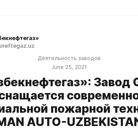
бекнефтегаз»
neftegaz.uz
Деятельность заводов
June 25, 2021
збекнефтегаз»: Завод 
снащается современн
иальной пожарной тех
MAN AUTO-UZBEKISTA