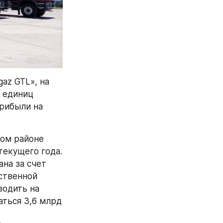
az GTL», на 
 единиц 
рибыли на 
ом районе 
екущего года. 
а за счет 
твенной 
одить на 
ться 3,6 млрд 