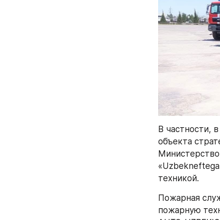
В частности, 
объекта страт
Министерством
«Uzbekneftega
техникой.
Пожарная служ
пожарную техн