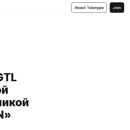
About Teletype
Join
GTL
ой
никой
N»