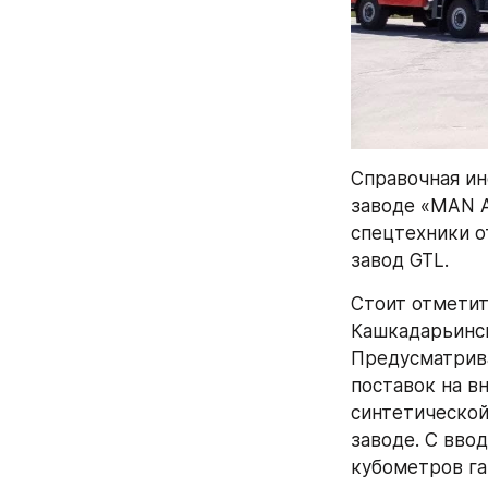
Справочная инф
заводе «MAN A
спецтехники о
завод GTL. 
Стоит отметит
Кашкадарьинск
Предусматрива
поставок на в
синтетической
заводе. С вво
кубометров газ