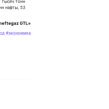
 тысяч тонн 
н нафты, 53 
neftegaz GTL»
од
#экономика