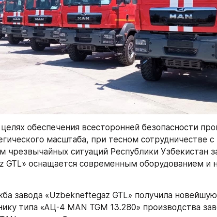
в целях обеспечения всесторонней безопасности пр
егического масштаба, при тесном сотрудничестве с 
 чрезвычайных ситуаций Республики Узбекистан за
z GTL» оснащается современным оборудованием и н
ба завода «Uzbekneftegaz GTL» получила новейшую
ику типа «АЦ-4 MAN TGM 13.280» производства зав