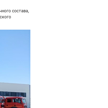
ного состава, 
кого 