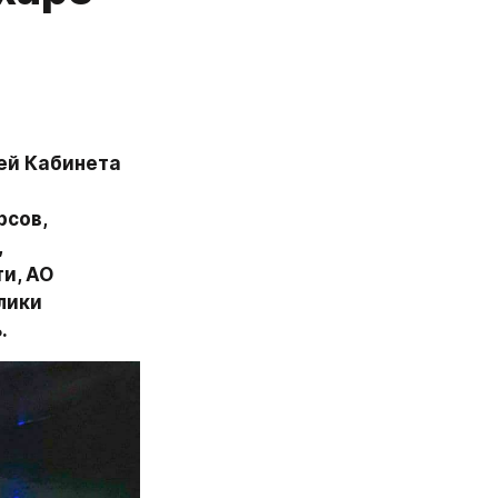
ей Кабинета 
сов, 
 
, АО 
ики 
.