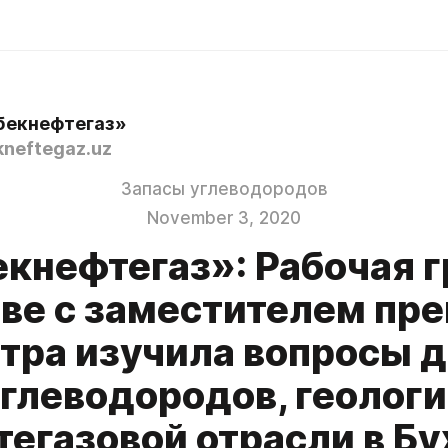
бекнефтегаз»
neftegaz.uz
Запасы углеводородов
November 3, 2020
кнефтегаз»: Рабочая 
аве с заместителем пр
тра изучила вопросы 
глеводородов, геолог
тегазовой отрасли в Бу