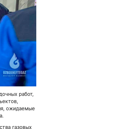
очных работ, 
ектов, 
я, ожидаемые 
а.
тва газовых 