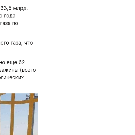
33,5 млрд. 
 года 
аза по 
о газа, что 
о еще 62 
ажины (всего 
гических 