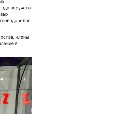
х 
года поручено 
вых 
глеводородов 
рства, члены 
ление в 