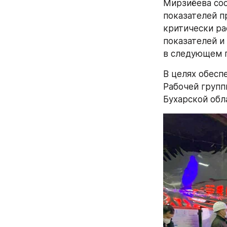
Мирзиёева сос
показателей п
критически ра
показателей и
в следующем г
В целях обесп
Рабочей групп
Бухарской обл