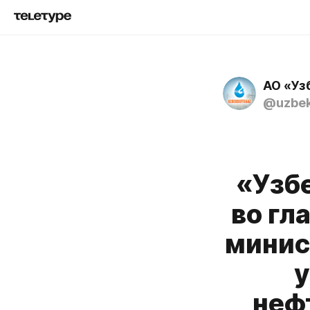
АО «Уз
@uzbek
«Узбе
во гл
минис
у
неф