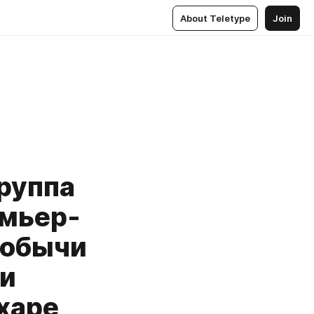
About Teletype
Join
группа
емьер-
добычи
ии
харе