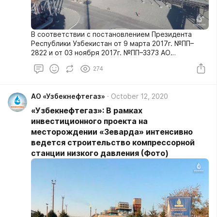
В соответствии с постановлением Президента
Республики Узбекистан от 9 марта 2017г. №ПП–
2822 и от 03 ноября 2017г. №ПП–3373 АО
«Узбекнефтегаз» реализуется Программа по
274
увеличению добычи углеводородного сырья на
2017–2021 годы.
АО «Узбекнефтегаз»
October 12, 2020
«Узбекнефтегаз»: В рамках
инвестиционного проекта на
месторождении «Зеварда» интенсивно
ведется строительство компрессорной
станции низкого давления (Фото)