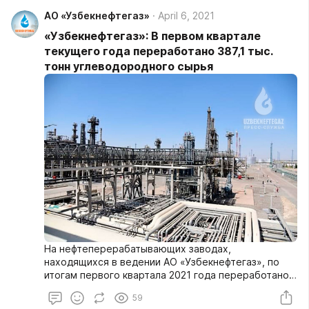
АО «Узбекнефтегаз»
April 6, 2021
«Узбекнефтегаз»: В первом квартале
текущего года переработано 387,1 тыс.
тонн углеводородного сырья
На нефтеперерабатывающих заводах,
находящихся в ведении АО «Узбекнефтегаз», по
итогам первого квартала 2021 года переработано
387,1 тыс. тонн углеводородного сырья и план
59
выполнен на 122,0 процента.