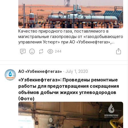
Качество природного газа, поставляемого в
магистральные газопроводы от «газодобывающего
управления Устюрт» при АО «Узбекнефтегаз»,
стало соответствовать требованиям Uz Dst
244
948:2016, а также увеличилась добыча жидких
углеводородов.
АО «Узбекнефтегаз»
July 1, 2020
«Узбекнефтегаз»: Проведены ремонтные
работы для предотвращения сокращения
объёмов добычи жидких углеводородов
(Фото)