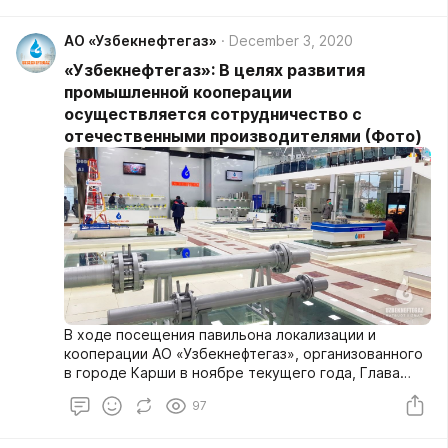
АО «Узбекнефтегаз»
December 3, 2020
«Узбекнефтегаз»: В целях развития
промышленной кооперации
осуществляется сотрудничество с
отечественными производителями (Фото)
В ходе посещения павильона локализации и
кооперации АО «Узбекнефтегаз», организованного
в городе Карши в ноябре текущего года, Глава
нашего государства дал ряд поручений по
97
ускорению кооперационных связей в сети и
расширению уровня локализации.