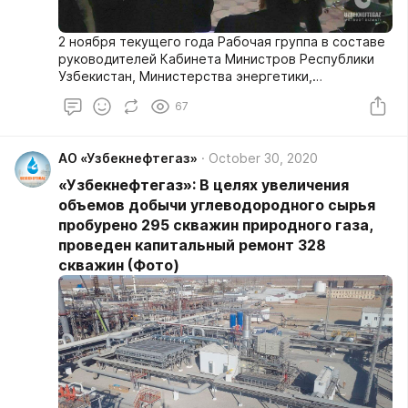
2 ноября текущего года Рабочая группа в составе
руководителей Кабинета Министров Республики
Узбекистан, Министерства энергетики,
Государственного департамента геологии и
67
минеральных ресурсов, Министерства финансов,
Министерства инвестиций и торговли,
Министерства экономического развития и
АО «Узбекнефтегаз»
October 30, 2020
сокращения бедности, АО «Узбекнефтегаз» под
руководством премьер-министра Республики
«Узбекнефтегаз»: В целях увеличения
Узбекистан Джамшида Кучкарова посетила
объемов добычи углеводородного сырья
Бухарскую область.
пробурено 295 скважин природного газа,
проведен капитальный ремонт 328
скважин (Фото)