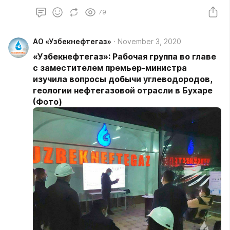
проектами, а также для диалога с народом 12
79
ноября посетил Кашкадарьинскую область.
АО «Узбекнефтегаз»
November 3, 2020
«Узбекнефтегаз»: Рабочая группа во главе
с заместителем премьер-министра
изучила вопросы добычи углеводородов,
геологии нефтегазовой отрасли в Бухаре
(Фото)