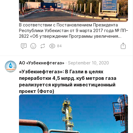
В соответствии с Постановлением Президента
Республики Узбекистан от 9 марта 2017 года № ПП–
2822 «Об утверждении Программы увеличения
добычи углеводородов на 2017–2021 годы» в
84
управлениях и на заводах АО «Узбекнефтегаз»
реализовано ряд инвестиционных проектов.
АО «Узбекнефтегаз»
September 10, 2020
«Узбекнефтегаз»: В Газли в целях
переработки 4,5 млрд. куб метров газа
реализуется крупный инвестиционный
проект (Фото)