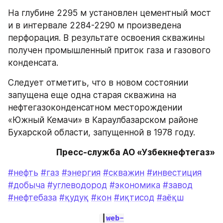
На глубине 2295 м установлен цементный мост 
и в интервале 2284-2290 м произведена 
перфорация. В результате освоения скважины 
получен промышленный приток газа и газового 
конденсата.
Следует отметить, что в новом состоянии 
запущена еще одна старая скважина на 
нефтегазоконденсатном месторождении 
«Южный Кемачи» в Караулбазарском районе 
Бухарской области, запущенной в 1978 году.
Пресс-служба АО «Узбекнефтегаз»
#нефть
#газ
#энергия
#скважин
#инвестиция
#добыча
#углеводород
#экономика
#завод
#нефтебаза
#қудуқ
#кон
#иқтисод
#аёқш
|
web-