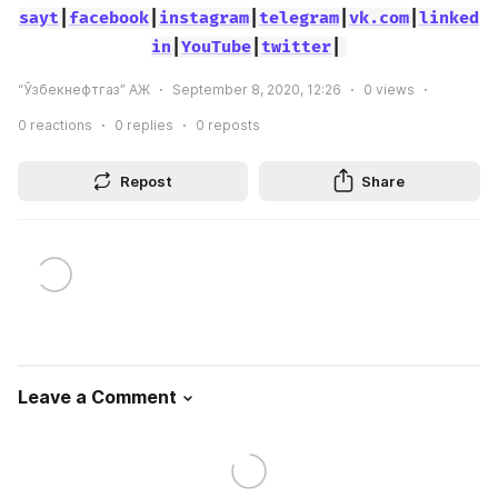
sayt
|
facebook
|
instagram
|
telegram
|
vk.com
|
linked
in
|
YouTube
|
twitter
|
“Ўзбекнефтгаз” АЖ
September 8, 2020, 12:26
0
views
0
reactions
0
replies
0
reposts
Repost
Share
Leave a Comment