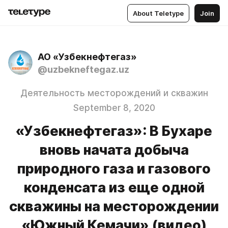
About Teletype
Join
АО «Узбекнефтегаз»
@uzbekneftegaz.uz
Деятельность месторождений и скважин
September 8, 2020
«Узбекнефтегаз»: В Бухаре
вновь начата добыча
природного газа и газового
конденсата из еще одной
скважины на месторождении
«Южный Кемачи» (видео)