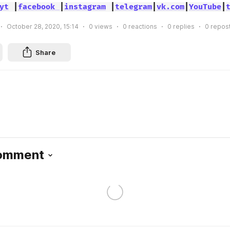
yt
 |
facebook 
|
instagram
 |
telegram
|
vk.com
|
YouTube
|
October 28, 2020, 15:14
0
views
0
reactions
0
replies
0
repos
Share
Comment