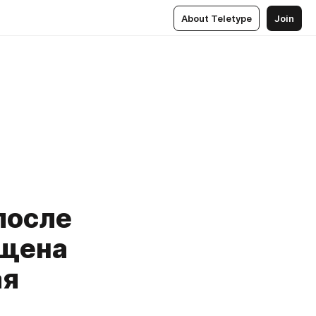
About Teletype
Join
после
ущена
ая