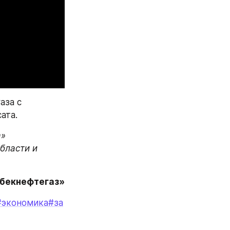
за с 
ата.
» 
ласти и 
збекнефтегаз»
#экономика
#за