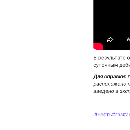
В результате 
суточным деби
Для справки:
 
расположено н
введено в экс
#нефть
#газ
#э