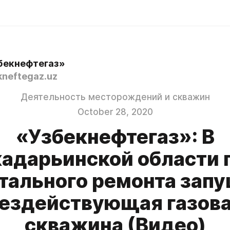
бекнефтегаз»
neftegaz.uz
Деятельность месторождений и скважин
October 28, 2020
«Узбекнефтегаз»: В
адарьинской области 
тального ремонта зап
ездействующая газов
скважина (Видео)