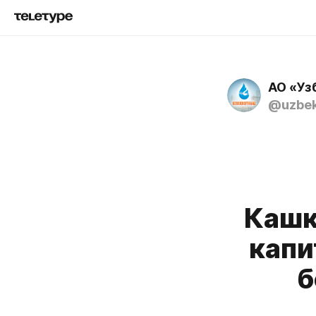
АО «Уз
@uzbek
Кашк
капи
б