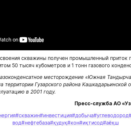
освоения скважины получен промышленный приток га
том 50 тысяч кубометров и 1 тонн газового конденс
газоконденсатное месторождение «Южная Тандырча
а территории Гузарского района Кашкадарьинской об
плуатацию в 2001 году.
Пресс-служба АО «У
нергия
#скважин
#инвестиция
#добыча
#углеводород
вод
#нефтебаза
#қудуқ
#кон
#иқтисод
#аёқш