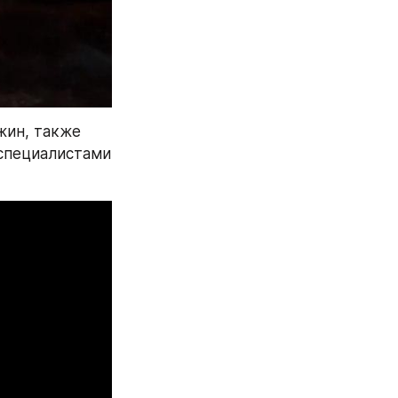
ин, также 
специалистами 