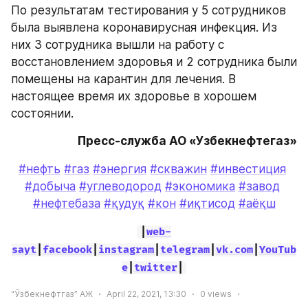
По результатам тестирования у 5 сотрудников 
была выявлена коронавирусная инфекция. Из 
них 3 сотрудника вышли на работу с 
восстановлением здоровья и 2 сотрудника были 
помещены на карантин для лечения. В 
настоящее время их здоровье в хорошем 
состоянии.
Пресс-служба АО «Узбекнефтегаз»
#нефть
#газ
#энергия
#скважин
#инвестиция
#добыча
#углеводород
#экономика
#завод
#нефтебаза
#қудуқ
#кон
#иқтисод
#аёқш
|
web-
sayt
|
facebook
|
instagram
|
telegram
|
vk.com
|
YouTub
e
|
twitter
|
“Ўзбекнефтгаз” АЖ
April 22, 2021, 13:30
0
views