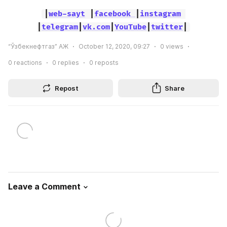
|
web-sayt
 |
facebook 
|
instagram
|
telegram
|
vk.com
|
YouTube
|
twitter
|
“Ўзбекнефтгаз” АЖ
October 12, 2020, 09:27
0
views
0
reactions
0
replies
0
reposts
Repost
Share
Leave a Comment