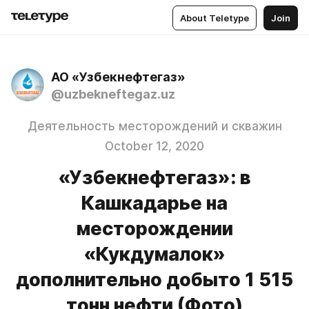
About Teletype
Join
АО «Узбекнефтегаз»
@uzbekneftegaz.uz
Деятельность месторождений и скважин
October 12, 2020
«Узбекнефтегаз»: в
Кашкадарье на
месторождении
«Кукдумалок»
дополнительно добыто 1 515
тонн нефти (Фото)