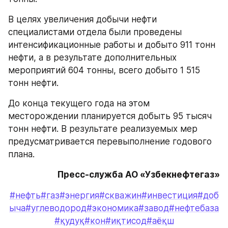
В целях увеличения добычи нефти 
специалистами отдела были проведены 
интенсификационные работы и добыто 911 тонн 
нефти, а в результате дополнительных 
мероприятий 604 тонны, всего добыто 1 515 
тонн нефти. 
До конца текущего года на этом 
месторождении планируется добыть 95 тысяч 
тонн нефти. В результате реализуемых мер 
предусматривается перевыполнение годового 
плана. 
Пресс-служба АО «Узбекнефтегаз»
#нефть
#газ
#энергия
#скважин
#инвестиция
#доб
ыча
#углеводород
#экономика
#завод
#нефтебаза
#қудуқ
#кон
#иқтисод
#аёқш