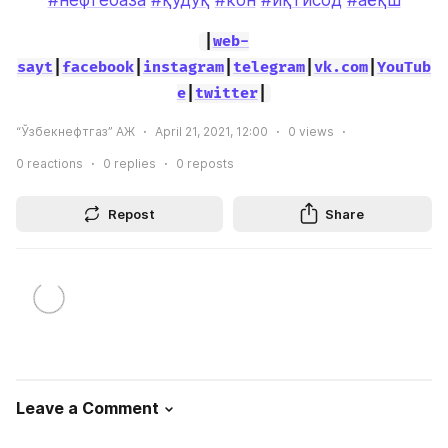
#нефтебаза
#қудуқ
#кон
#иқтисод
#аёқш
|
web-
sayt
|
facebook
|
instagram
|
telegram
|
vk.com
|
YouTub
e
|
twitter
|
“Ўзбекнефтгаз” АЖ
April 21, 2021, 12:00
0
views
0
reactions
0
replies
0
reposts
Repost
Share
Leave a Comment