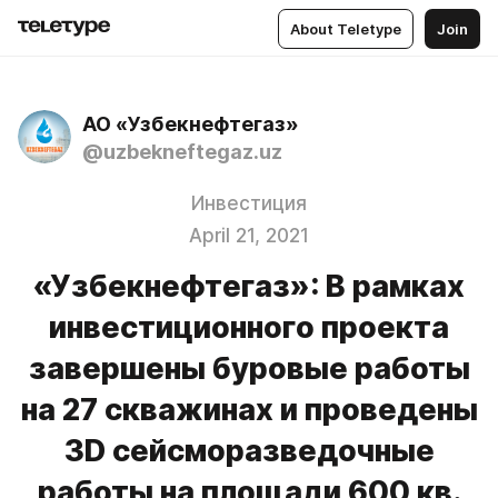
About Teletype
Join
АО «Узбекнефтегаз»
@uzbekneftegaz.uz
Инвестиция
April 21, 2021
«Узбекнефтегаз»: В рамках
инвестиционного проекта
завершены буровые работы
на 27 скважинах и проведены
3D сейсморазведочные
работы на площади 600 кв.