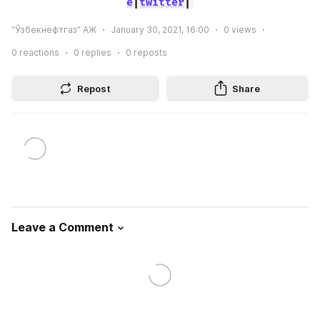
e
|
twitter
|
“Ўзбекнефтгаз” АЖ
January 30, 2021, 16:00
0
views
0
reactions
0
replies
0
reposts
Repost
Share
Leave a Comment