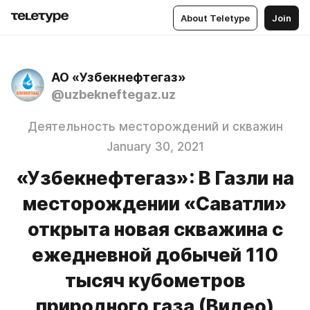
About Teletype
Join
АО «Узбекнефтегаз»
@uzbekneftegaz.uz
Деятельность месторождений и скважин
January 30, 2021
«Узбекнефтегаз»: В Газли на
месторождении «Саватли»
открыта новая скважина с
ежедневной добычей 110
тысяч кубометров
природного газа (Видео)