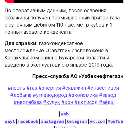
По оперативным данным, после освоения 
скважины получен промышленный приток газа 
с суточным дебитом 110 тыс. метр кубов и 1 
тонны газового конденсата.
Для справки: 
газоконденсатное 
месторождение «Саватли» расположено в 
Каракульском районе Бухарской области и 
введено в эксплуатацию в январе 2019 года.
Пресс-служба АО «Узбекнефтегаз»
#нефть
#газ
#энергия
#скважин
#инвестиция
#добыча
#углеводород
#экономика
#завод
#нефтебаза
#қудуқ
#кон
#иқтисод
#аёқш
|
web-
sayt
|
facebook
|
instagram
|
telegram
|
vk.com
|
YouTub