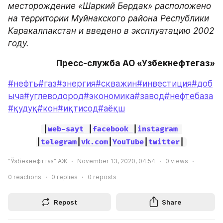
месторождение «Шаркий Бердак» расположено 
на территории Муйнакского района Республики 
Каракалпакстан и введено в эксплуатацию 2002 
году.
Пресс-служба АО «Узбекнефтегаз»
#нефть
#газ
#энергия
#скважин
#инвестиция
#доб
ыча
#углеводород
#экономика
#завод
#нефтебаза
#қудуқ
#кон
#иқтисод
#аёқш
|
web-sayt
 |
facebook 
|
instagram
|
telegram
|
vk.com
|
YouTube
|
twitter
|
“Ўзбекнефтгаз” АЖ
November 13, 2020, 04:54
0
views
0
reactions
0
replies
0
reposts
Repost
Share