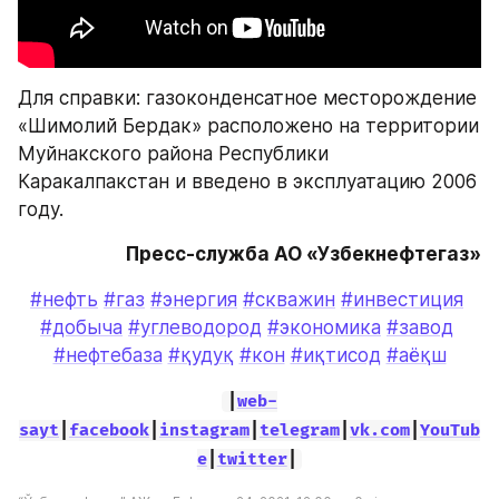
Для справки: газоконденсатное месторождение 
«Шимолий Бердак» расположено на территории 
Муйнакского района Республики 
Каракалпакстан и введено в эксплуатацию 2006 
году.
Пресс-служба АО «Узбекнефтегаз»
#нефть
#газ
#энергия
#скважин
#инвестиция
#добыча
#углеводород
#экономика
#завод
#нефтебаза
#қудуқ
#кон
#иқтисод
#аёқш
|
web-
sayt
|
facebook
|
instagram
|
telegram
|
vk.com
|
YouTub
e
|
twitter
|