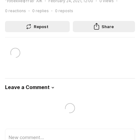
“Ўзбекнефтгаз” АЖ
February 24, 2021, 12:00
0
views
0
reactions
0
replies
0
reposts
Repost
Share
Leave a Comment