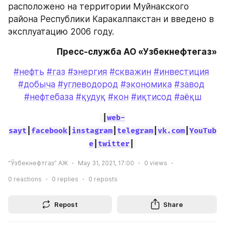
расположено на территории Муйнакского 
района Республики Каракалпакстан и введено в 
эксплуатацию 2006 году.
Пресс-служба АО «Узбекнефтегаз»
#нефть
#газ
#энергия
#скважин
#инвестиция
#добыча
#углеводород
#экономика
#завод
#нефтебаза
#қудуқ
#кон
#иқтисод
#аёқш
|
web-
sayt
|
facebook
|
instagram
|
telegram
|
vk.com
|
YouTub
e
|
twitter
|
“Ўзбекнефтгаз” АЖ
May 31, 2021, 17:00
0
views
0
reactions
0
replies
0
reposts
Repost
Share