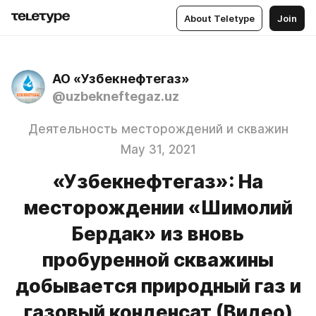
About Teletype
Join
АО «Узбекнефтегаз»
@uzbekneftegaz.uz
Деятельность месторождений и скважин
May 31, 2021
«Узбекнефтегаз»: На
месторождении «Шимолий
Бердак» из вновь
пробуренной скважины
добывается природный газ и
газовый конденсат (Видео)