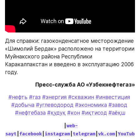
Для справки: газоконденсатное месторождение 
«Шимолий Бердак» расположено на территории 
Муйнакского района Республики 
Каракалпакстан и введено в эксплуатацию 2006 
году.
Пресс-служба АО «Узбекнефтегаз»
#нефть
#газ
#энергия
#скважин
#инвестиция
#добыча
#углеводород
#экономика
#завод
#нефтебаза
#қудуқ
#кон
#иқтисод
#аёқш
|
web-
sayt
|
facebook
|
instagram
|
telegram
|
vk.com
|
YouTub