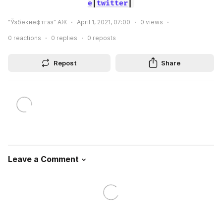
e
|
twitter
|
“Ўзбекнефтгаз” АЖ
April 1, 2021, 07:00
0
views
0
reactions
0
replies
0
reposts
Repost
Share
Leave a Comment