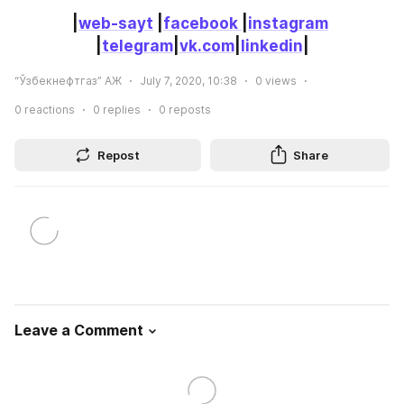
|
web-sayt
 |
facebook 
|
instagram
|
telegram
|
vk.com
|
linkedin
|
“Ўзбекнефтгаз” АЖ
July 7, 2020, 10:38
0
views
0
reactions
0
replies
0
reposts
Repost
Share
Leave a Comment