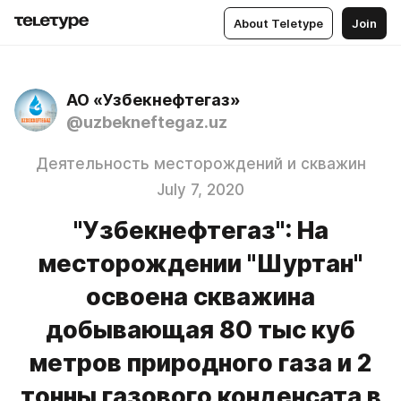
About Teletype
Join
АО «Узбекнефтегаз»
@uzbekneftegaz.uz
Деятельность месторождений и скважин
July 7, 2020
"Узбекнефтегаз": На
месторождении "Шуртан"
освоена скважина
добывающая 80 тыс куб
метров природного газа и 2
тонны газового конденсата в