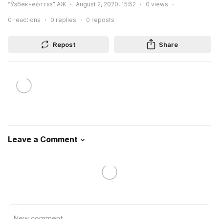
“Ўзбекнефтгаз” АЖ
August 2, 2020, 15:52
0
views
0
reactions
0
replies
0
reposts
Repost
Share
Leave a Comment