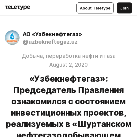
About Teletype
Join
АО «Узбекнефтегаз»
@uzbekneftegaz.uz
Добыча, переработка нефти и газа
August 2, 2020
«Узбекнефтегаз»:
Председатель Правления
ознакомился с состоянием
инвестиционных проектов,
реализуемых в «Шуртанском
нефтегазодобывающем