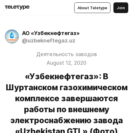
About Teletype
Join
АО «Узбекнефтегаз»
@uzbekneftegaz.uz
Деятельность заводов
August 12, 2020
«Узбекнефтегаз»: В
Шуртанском газохимическом
комплексе завершаются
работы по внешнему
электроснабжению завода
«Uzbekistan GTL» (Фото)