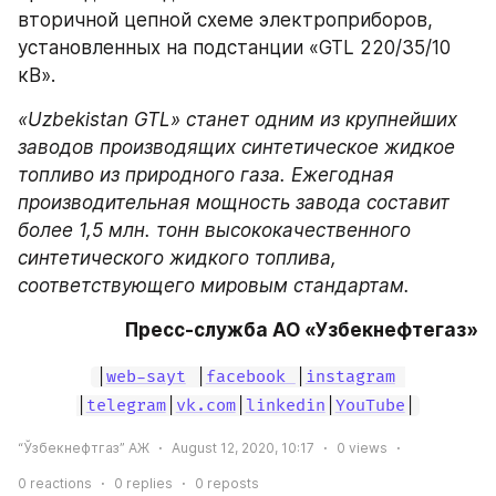
вторичной цепной схеме электроприборов, 
установленных на подстанции «GTL 220/35/10 
кВ».
«Uzbekistan GTL» станет одним из крупнейших 
заводов производящих синтетическое жидкое 
топливо из природного газа. Ежегодная 
производительная мощность завода составит 
более 1,5 млн. тонн высококачественного 
синтетического жидкого топлива, 
соответствующего мировым стандартам.
Пресс-служба АО «Узбекнефтегаз»
|
web-sayt
 |
facebook 
|
instagram
|
telegram
|
vk.com
|
linkedin
|
YouTube
|
“Ўзбекнефтгаз” АЖ
August 12, 2020, 10:17
0
views
0
reactions
0
replies
0
reposts