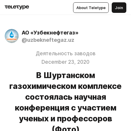
About Teletype
Join
АО «Узбекнефтегаз»
@uzbekneftegaz.uz
Деятельность заводов
December 23, 2020
В Шуртанском
газохимическом комплексе
состоялась научная
конференция с участием
ученых и профессоров
(Фото)