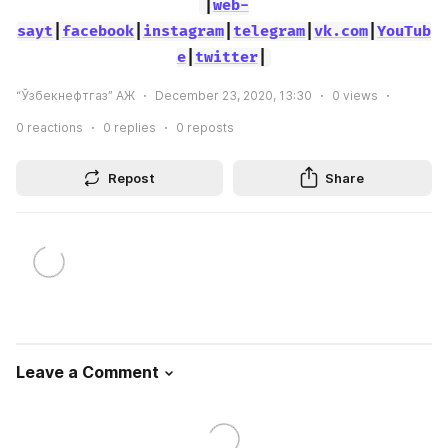
|
web-
sayt
|
facebook
|
instagram
|
telegram
|
vk.com
|
YouTub
e
|
twitter
|
“Ўзбекнефтгаз” АЖ
December 23, 2020, 13:30
0
views
0
reactions
0
replies
0
reposts
Repost
Share
Leave a Comment