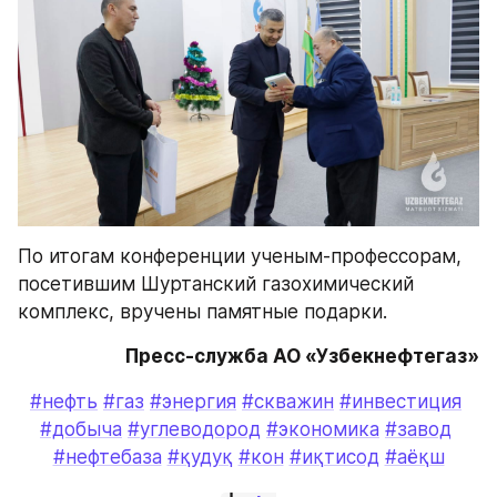
По итогам конференции ученым-профессорам, 
посетившим Шуртанский газохимический 
комплекс, вручены памятные подарки.
Пресс-служба АО «Узбекнефтегаз»
#нефть
#газ
#энергия
#скважин
#инвестиция
#добыча
#углеводород
#экономика
#завод
#нефтебаза
#қудуқ
#кон
#иқтисод
#аёқш