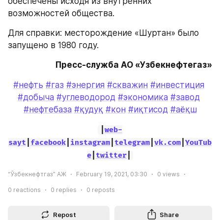
обеспечены исходя из внутренних 
возможностей общества.
Для справки: месторождение «Шуртан» было 
запущено в 1980 году.
Пресс-служба АО «Узбекнефтегаз»
#нефть
#газ
#энергия
#скважин
#инвестиция
#добыча
#углеводород
#экономика
#завод
#нефтебаза
#қудуқ
#кон
#иқтисод
#аёқш
|
web-
sayt
|
facebook
|
instagram
|
telegram
|
vk.com
|
YouTub
e
|
twitter
|
“Ўзбекнефтгаз” АЖ
February 19, 2021, 03:30
0
views
0
reactions
0
replies
0
reposts
Repost
Share