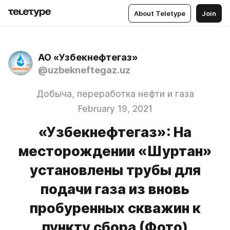
About Teletype
Join
АО «Узбекнефтегаз»
@uzbekneftegaz.uz
Добыча, переработка нефти и газа
February 19, 2021
«Узбекнефтегаз»: На
месторождении «Шуртан»
установлены трубы для
подачи газа из вновь
пробуренных скважин к
пункту сбора (Фото)