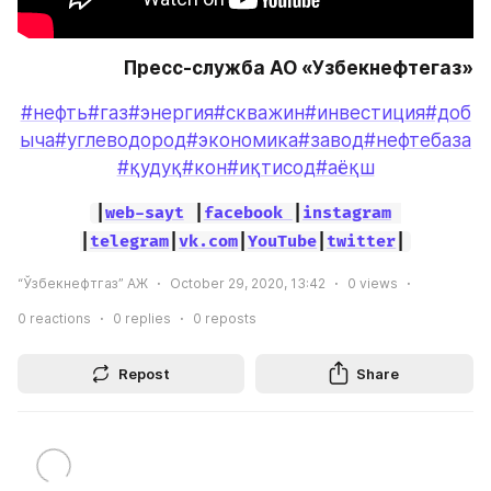
Пресс-служба АО «Узбекнефтегаз»
#нефть
#газ
#энергия
#скважин
#инвестиция
#доб
ыча
#углеводород
#экономика
#завод
#нефтебаза
#қудуқ
#кон
#иқтисод
#аёқш
|
web-sayt
 |
facebook 
|
instagram
|
telegram
|
vk.com
|
YouTube
|
twitter
|
“Ўзбекнефтгаз” АЖ
October 29, 2020, 13:42
0
views
0
reactions
0
replies
0
reposts
Repost
Share