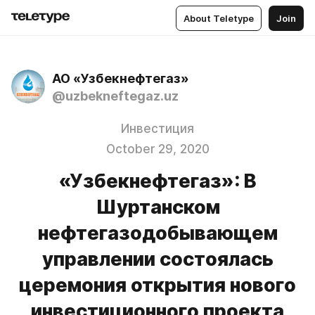
About Teletype
Join
АО «Узбекнефтегаз»
@uzbekneftegaz.uz
Инвестиция
October 29, 2020
«Узбекнефтегаз»: В
Шуртанском
нефтегазодобывающем
управлении состоялась
церемония открытия нового
инвестиционного проекта