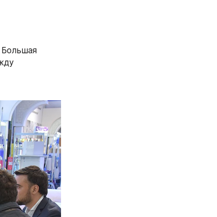
Большая 
ду 