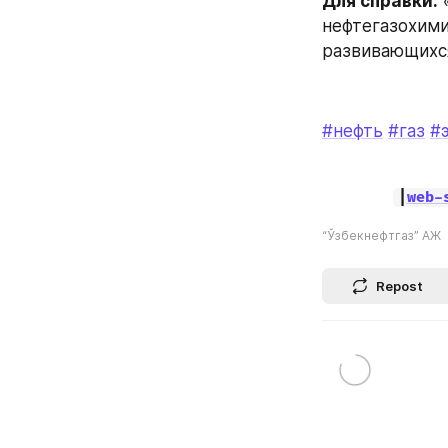
Для справки:
 
нефтегазохими
развивающихся
#нефть
#газ
#
|
web-
“Ўзбекнефтгаз” АЖ
Repost