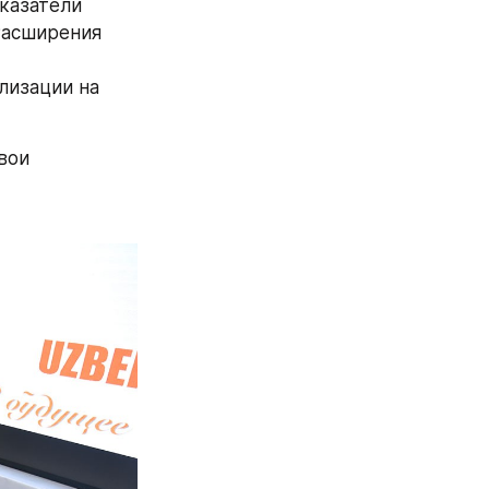
азатели 
асширения 
изации на 
ои 