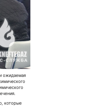
и ожидаемая 
имического 
имического 
ечения.
, которые 