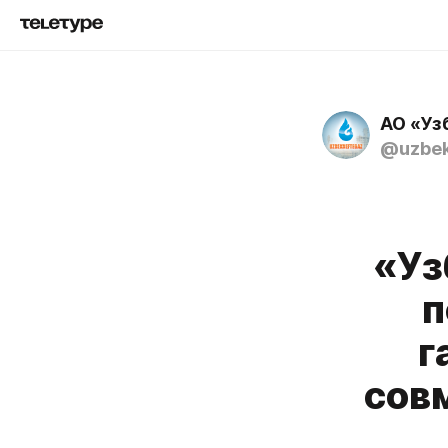
АО «Уз
@uzbek
«Уз
п
г
сов