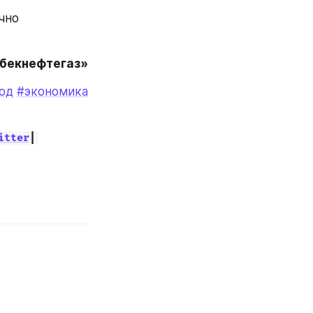
но 
збекнефтегаз»
од
#экономика
itter
|