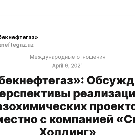
бекнефтегаз»
neftegaz.uz
Международные отношения
April 9, 2021
бекнефтегаз»: Обсуж
ерспективы реализац
азохимических проект
местно с компанией «С
Холдинг»