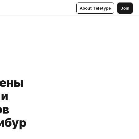
About Teletype
Join
дены
ии
ов
ибур