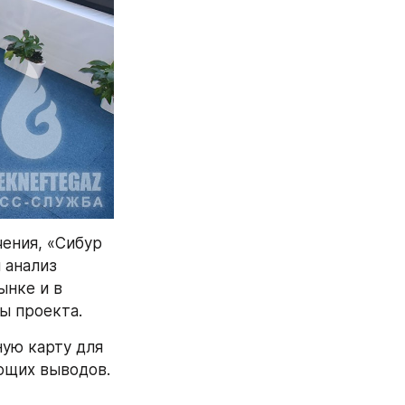
ения, «Сибур 
анализ 
нке и в 
ы проекта.
ю карту для 
ющих выводов.