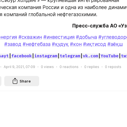
«Сибур Холдинг» — крупнейшая интегрированная 
ческая компания России и одна из наиболее динамич
 компаний глобальной нефтегазохимии.
Пресс-служба АО «У
энергия
#скважин
#инвестиция
#добыча
#углеводор
#завод
#нефтебаза
#қудуқ
#кон
#иқтисод
#аёқш
sayt
|
facebook
|
instagram
|
telegram
|
vk.com
|
YouTube
|
tw
April 9, 2021, 07:09
0
views
0
reactions
0
replies
0
reposts
Share