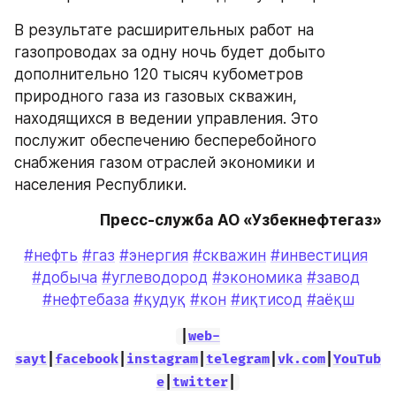
В результате расширительных работ на 
газопроводах за одну ночь будет добыто 
дополнительно 120 тысяч кубометров 
природного газа из газовых скважин, 
находящихся в ведении управления. Это 
послужит обеспечению бесперебойного 
снабжения газом отраслей экономики и 
населения Республики.
Пресс-служба АО «Узбекнефтегаз»
#нефть
#газ
#энергия
#скважин
#инвестиция
#добыча
#углеводород
#экономика
#завод
#нефтебаза
#қудуқ
#кон
#иқтисод
#аёқш
|
web-
sayt
|
facebook
|
instagram
|
telegram
|
vk.com
|
YouTub
e
|
twitter
|