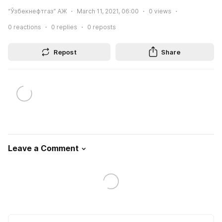
“Ўзбекнефтгаз” АЖ
March 11, 2021, 06:00
0
views
0
reactions
0
replies
0
reposts
Repost
Share
Leave a Comment