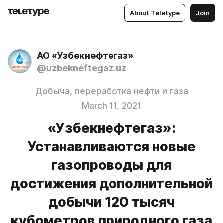
About Teletype
Join
АО «Узбекнефтегаз»
@uzbekneftegaz.uz
Добыча, переработка нефти и газа
March 11, 2021
«Узбекнефтегаз»:
Устанавливаются новые
газопроводы для
достижения дополнительной
добычи 120 тысяч
кубометров природного газа