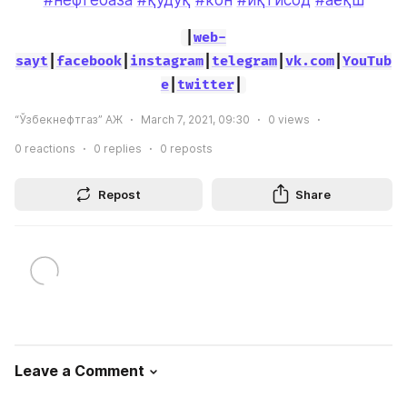
#нефтебаза
#қудуқ
#кон
#иқтисод
#аёқш
|
web-
sayt
|
facebook
|
instagram
|
telegram
|
vk.com
|
YouTub
e
|
twitter
|
“Ўзбекнефтгаз” АЖ
March 7, 2021, 09:30
0
views
0
reactions
0
replies
0
reposts
Repost
Share
Leave a Comment