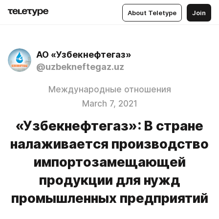
About Teletype
Join
АО «Узбекнефтегаз»
@uzbekneftegaz.uz
Международные отношения
March 7, 2021
«Узбекнефтегаз»: В стране
налаживается производство
импортозамещающей
продукции для нужд
промышленных предприятий