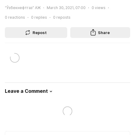
“Ўзбекнефтгаз” АЖ
March 30, 2021, 07:00
0
views
0
reactions
0
replies
0
reposts
Repost
Share
Leave a Comment