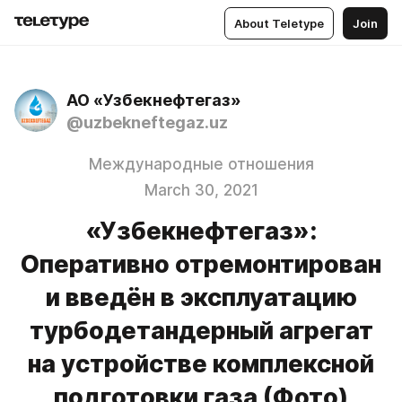
About Teletype
Join
АО «Узбекнефтегаз»
@uzbekneftegaz.uz
Международные отношения
March 30, 2021
«Узбекнефтегаз»:
Оперативно отремонтирован
и введён в эксплуатацию
турбодетандерный агрегат
на устройстве комплексной
подготовки газа (Фото)