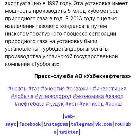
эксплуатацию в 1997 году. Эта установка имеет 
мощность производить 5 млрд кубометров 
природного газа в год. В 2013 году с целью 
извлечения газового конденсата путём 
низкотемпературного процесса сепарации 
природного газа на установку были 
установлены турбодетандеры агрегаты 
производства украинской государственной 
компании «Турбогаз».
Пресс-служба АО «Узбекнефтегаз»
#нефть
#газ
#энергия
#скважин
#инвестиция
#добыча
#углеводород
#экономика
#завод
#нефтебаза
#қудуқ
#кон
#иқтисод
#аёқш
|
web-
sayt
|
facebook
|
instagram
|
telegram
|
vk.com
|
YouTub
e
|
twitter
|