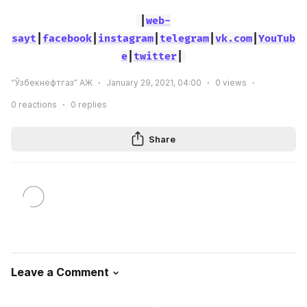
|
web-
sayt
|
facebook
|
instagram
|
telegram
|
vk.com
|
YouTub
e
|
twitter
|
“Ўзбекнефтгаз” АЖ
January 29, 2021, 04:00
0
views
0
reactions
0
replies
Share
Leave a Comment