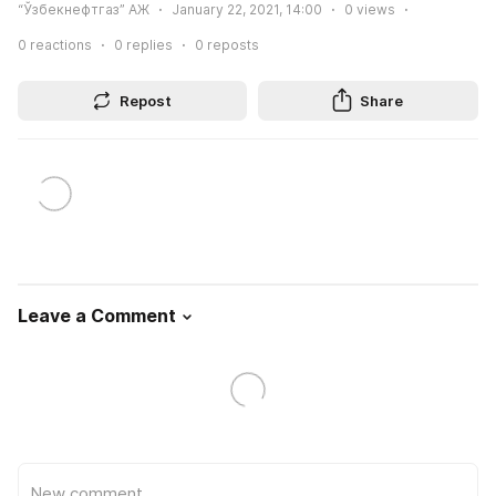
“Ўзбекнефтгаз” АЖ
January 22, 2021, 14:00
0
views
0
reactions
0
replies
0
reposts
Repost
Share
Leave a Comment