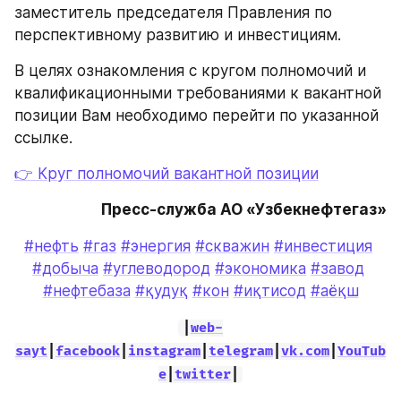
заместитель председателя Правления по 
перспективному развитию и инвестициям.
В целях ознакомления с кругом полномочий и 
квалификационными требованиями к вакантной 
позиции Вам необходимо перейти по указанной 
ссылке.
👉 Круг полномочий вакантной позиции
Пресс-служба АО «Узбекнефтегаз»
#нефть
#газ
#энергия
#скважин
#инвестиция
#добыча
#углеводород
#экономика
#завод
#нефтебаза
#қудуқ
#кон
#иқтисод
#аёқш
|
web-
sayt
|
facebook
|
instagram
|
telegram
|
vk.com
|
YouTub
e
|
twitter
|