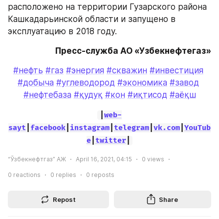
расположено на территории Гузарского района 
Кашкадарьинской области и запущено в 
эксплуатацию в 2018 году.
Пресс-служба АО «Узбекнефтегаз»
#нефть
#газ
#энергия
#скважин
#инвестиция
#добыча
#углеводород
#экономика
#завод
#нефтебаза
#қудуқ
#кон
#иқтисод
#аёқш
|
web-
sayt
|
facebook
|
instagram
|
telegram
|
vk.com
|
YouTub
e
|
twitter
|
“Ўзбекнефтгаз” АЖ
April 16, 2021, 04:15
0
views
0
reactions
0
replies
0
reposts
Repost
Share