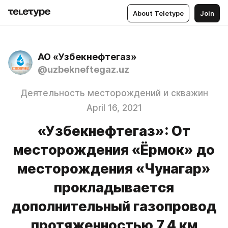
About Teletype
Join
АО «Узбекнефтегаз»
@uzbekneftegaz.uz
Деятельность месторождений и скважин
April 16, 2021
«Узбекнефтегаз»: От
месторождения «Ёрмок» до
месторождения «Чунагар»
прокладывается
дополнительный газопровод
протяженностью 7,4 км