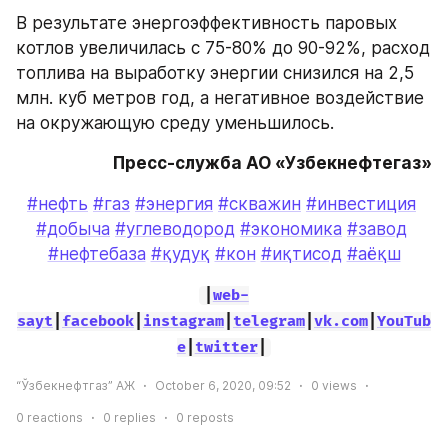
В результате энергоэффективность паровых 
котлов увеличилась с 75-80% до 90-92%, расход 
топлива на выработку энергии снизился на 2,5 
млн. куб метров год, а негативное воздействие 
на окружающую среду уменьшилось.
Пресс-служба АО «Узбекнефтегаз»
#нефть
#газ
#энергия
#скважин
#инвестиция
#добыча
#углеводород
#экономика
#завод
#нефтебаза
#қудуқ
#кон
#иқтисод
#аёқш
|
web-
sayt
|
facebook
|
instagram
|
telegram
|
vk.com
|
YouTub
e
|
twitter
|
“Ўзбекнефтгаз” АЖ
October 6, 2020, 09:52
0
views
0
reactions
0
replies
0
reposts