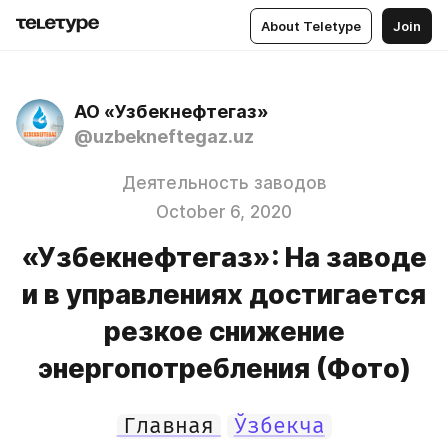
About Teletype
Join
АО «Узбекнефтегаз»
@uzbekneftegaz.uz
Деятельность заводов
October 6, 2020
«Узбекнефтегаз»: На заводе
и в управлениях достигается
резкое снижение
энергопотребления (Фото)
Главная
Ўзбекча