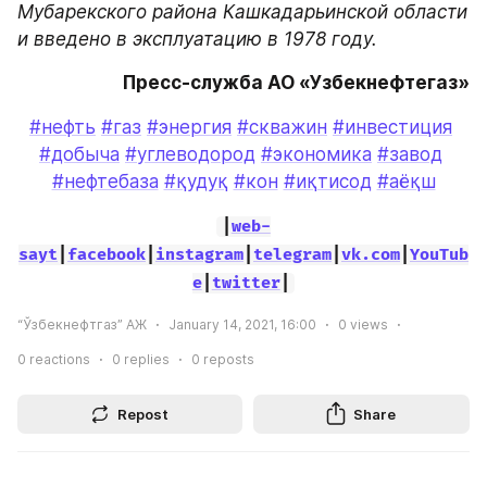
Мубарекского района Кашкадарьинской области 
и введено в эксплуатацию в 1978 году.
Пресс-служба АО «Узбекнефтегаз»
#нефть
#газ
#энергия
#скважин
#инвестиция
#добыча
#углеводород
#экономика
#завод
#нефтебаза
#қудуқ
#кон
#иқтисод
#аёқш
|
web-
sayt
|
facebook
|
instagram
|
telegram
|
vk.com
|
YouTub
e
|
twitter
|
“Ўзбекнефтгаз” АЖ
January 14, 2021, 16:00
0
views
0
reactions
0
replies
0
reposts
Repost
Share